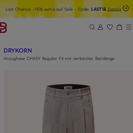
Last Chance: -15% extra auf Sale
20€-Willkommensgutschein mit Beyond sichern
- Code:
LAST15
Details
ZUM HAUPTINHALT ÜBERSPRINGEN
ZUM SUCHFELD ÜBERSPRINGE
DRYKORN
Anzughose CHASY Regular Fit mit verkürzter Beinlänge