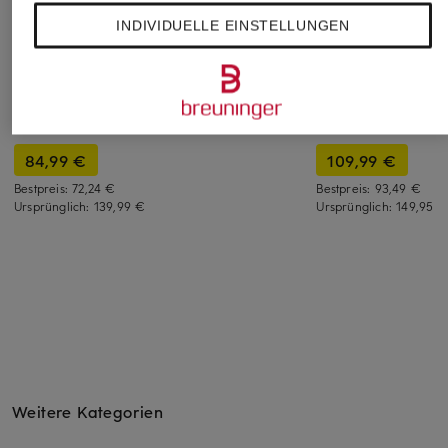
INDIVIDUELLE EINSTELLUNGEN
HUGO
+Aktionsrabatt
+Aktionsrabatt
Anzughose TEAGAN
MOS MOSH Gallery
DRYKORN
Modern Fit
Hose MMGJONES
Hose DEVYN Extra
149,95 €
Slim Fit
Slim Fit
84,99 €
109,99 €
Bestpreis:
72,24 €
Bestpreis:
93,49 €
Ursprünglich:
139,99 €
Ursprünglich:
149,95 €
Weitere Kategorien