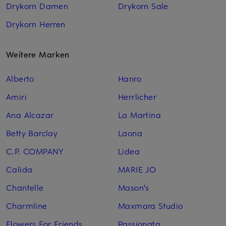
Drykorn Damen
Drykorn Sale
Drykorn Herren
Weitere Marken
Alberto
Hanro
Amiri
Herrlicher
Ana Alcazar
La Martina
Betty Barclay
Laona
C.P. COMPANY
Lidea
Calida
MARIE JO
Chantelle
Mason's
Charmline
Maxmara Studio
Flowers For Friends
Passionata