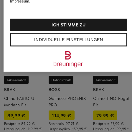
Impressum
.
ICH STIMME ZU
INDIVIDUELLE EINSTELLUNGEN
+Aktionsrabatt
+Aktionsrabatt
+Aktionsrabatt
BRAX
BOSS
BRAX
Chino FABIO U
Golfhose PHOENIX
Chino TINO Regula
Modern Fit
PRO
Fit
89,99 €
114,99 €
79,99 €
Bestpreis:
84,99 €
Bestpreis:
97,74 €
Bestpreis:
67,99 €
Ursprünglich:
119,99 €
Ursprünglich:
159,95 €
Ursprünglich:
99,95 €