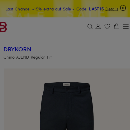
Last Chance: -15% extra auf Sale
20€-Willkommensgutschein mit Beyond sichern
- Code:
LAST15
Details
ZUM HAUPTINHALT ÜBERSPRINGEN
ZUM SUCHFELD ÜBERSPRINGE
DRYKORN
Chino AJEND Regular Fit