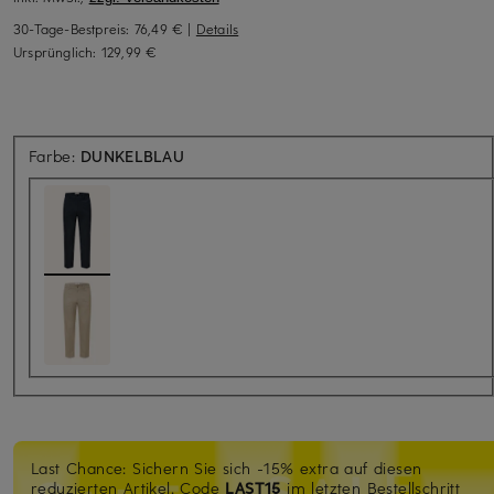
30-Tage-Bestpreis:
76,49 €
|
Details
Ursprünglich:
129,99 €
Farbe:
DUNKELBLAU
Last Chance: Sichern Sie sich -15% extra auf diesen
reduzierten Artikel. Code
LAST15
im letzten Bestellschritt