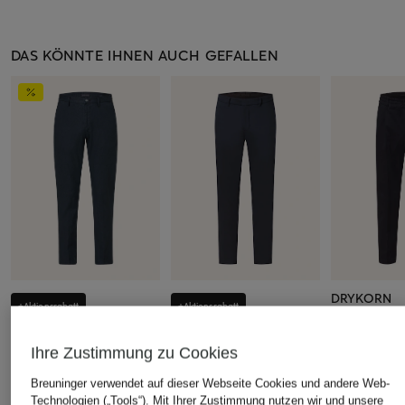
DAS KÖNNTE IHNEN AUCH GEFALLEN
DRYKORN
+Aktionsrabatt
+Aktionsrabatt
Chino CHAS
STROKESMAN'S
DRYKORN
139,99 €
Ihre Zustimmung zu Cookies
Chino Regular Fit mit
Chino SIGHT Extra Slim
Leinen
Fit
Breuninger verwendet auf dieser Webseite Cookies und andere Web-
49,99 €
104,99 €
Technologien („Tools“). Mit Ihrer Zustimmung nutzen wir und unsere