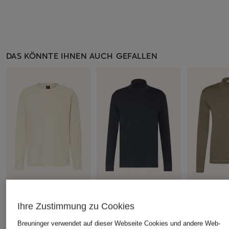
DAS KÖNNTE IHNEN AUCH GEFALLEN
+Aktionsrabatt
+Aktionsrabatt
+Aktionsrabatt
Ihre Zustimmung zu Cookies
G-Star
STROKESMAN'S
DRYKORN
Breuninger verwendet auf dieser Webseite Cookies und andere Web-
Longsleeve TWEETER
Rollkragenshirt
Longsleeve