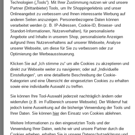
Technologien („Tools“). Mit Ihrer Zustimmung nutzen wir und unsere
43,99 €
29,99 €
49,99 €
Partner (Drittanbieter) Tools, um Ihr Shoppingerlebnis und unser
Bestpreis:
37,39 €
Bestpreis:
25,49 €
Bestpreis:
42,
Onlineangebot zu verbessern und Ihnen interessante Werbung auf
Ursprünglich:
59,95 €
Ursprünglich:
39,99 €
Ursprünglich:
anderen Seiten anzuzeigen. Personenbezogene Daten können
verarbeitet werden (z. B. IP-Adressen, Cookie-ID, Browser- und
Standort-Informationen, Nutzerverhalten), für personalisierte
ÄHNLICHE ARTIKEL ENTDECKEN
Angebote und Inhalte in unserem Shop, personalisierte Anzeigen
aufgrund Ihres Nutzerverhaltens auf unserer Webseite, Analyse
unserer Webseite, um diese für Sie zu verbessern oder zur
Optimierung der Werbeaussteuerung.
Klicken Sie auf „Ich stimme zu“ um alle Cookies zu akzeptieren und
direkt zur Webseite weiter zu navigieren; oder auf „Individuelle
Einstellungen“, um eine detaillierte Beschreibung der Cookie-
Kategorien und eine Übersicht der eingesetzten Cookies zu erhalten
sowie eine individuelle Auswahl zu treffen.
Sie können Ihre Tool-Auswahl jederzeit nachträglich ändern oder
widerrufen (z.B. im Fußbereich unserer Webseite). Der Widerruf hat
jedoch keine Auswirkung auf die bisherige Verwendung der Tools und
Ihrer Daten.
Sie können
hier
den Einsatz von Cookies ablehnen.
Weitere Informationen zu den eingesetzten Tools und der
Verwendung Ihrer Daten, welche wir und unsere Partner durch die
Cookies erheben, erhalten Sie in unserer
Datenschutzerklärung
und