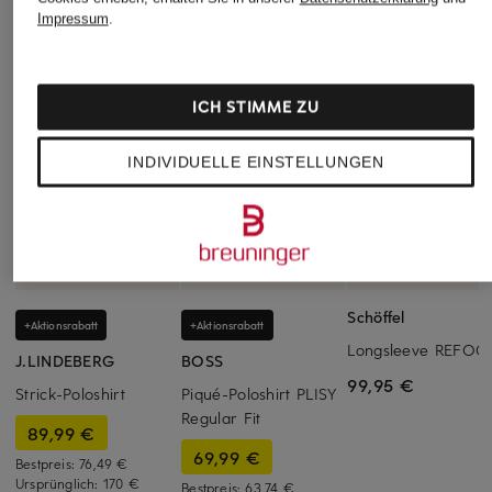
Impressum
.
ICH STIMME ZU
INDIVIDUELLE EINSTELLUNGEN
Schöffel
+Aktionsrabatt
+Aktionsrabatt
Longsleeve REFOC
J.LINDEBERG
BOSS
99,95 €
Strick-Poloshirt
Piqué-Poloshirt PLISY
Regular Fit
89,99 €
69,99 €
Bestpreis:
76,49 €
Ursprünglich:
170 €
Bestpreis:
63,74 €