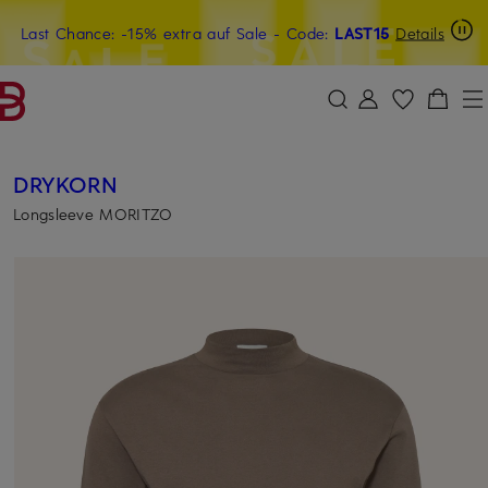
Last Chance: -15% extra auf Sale
20€-Willkommensgutschein mit Beyond sichern
- Code:
LAST15
Details
ZUM HAUPTINHALT ÜBERSPRINGEN
ZUM SUCHFELD ÜBERSPRINGE
DRYKORN
Longsleeve MORITZO