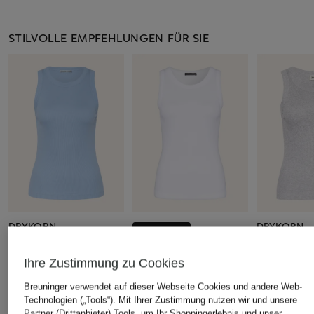
STILVOLLE EMPFEHLUNGEN FÜR SIE
DRYKORN
DRYKORN
+Aktionsrabatt
Top OLINA
Top OLINA
DRYKORN
Ihre Zustimmung zu Cookies
49,99 €
59,95 €
Top OLINA
Breuninger verwendet auf dieser Webseite Cookies und andere Web-
44,99 €
Technologien („Tools“). Mit Ihrer Zustimmung nutzen wir und unsere
Bestpreis:
38,24 €
Partner (Drittanbieter) Tools, um Ihr Shoppingerlebnis und unser