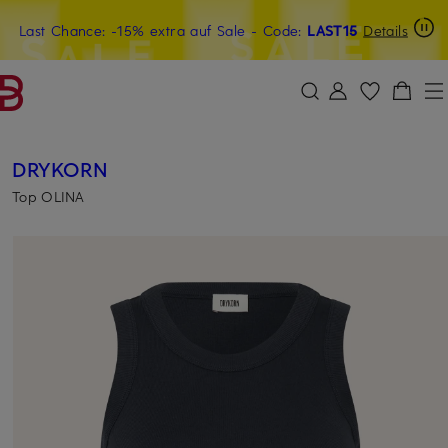
Last Chance: -15% extra auf Sale
20€-Willkommensgutschein mit Beyond sichern
- Code:
LAST15
Details
ZUM HAUPTINHALT ÜBERSPRINGEN
ZUM SUCHFELD ÜBERSPRINGE
DRYKORN
Top OLINA