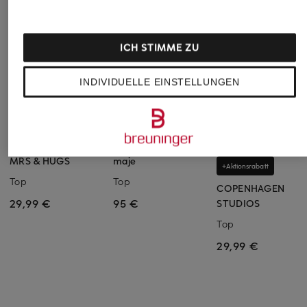
ICH STIMME ZU
INDIVIDUELLE EINSTELLUNGEN
MRS & HUGS
maje
+Aktionsrabatt
Top
Top
COPENHAGEN
29,99 €
95 €
STUDIOS
Top
29,99 €