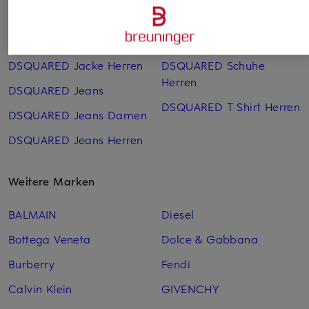
DSQUARED Cap
DSQUARED Jeans SALE
DSQUARED Herren
DSQUARED SALE
DSQUARED Jacke Herren
DSQUARED Schuhe
Herren
DSQUARED Jeans
DSQUARED T Shirt Herren
DSQUARED Jeans Damen
DSQUARED Jeans Herren
Weitere Marken
BALMAIN
Diesel
Bottega Veneta
Dolce & Gabbana
Burberry
Fendi
Calvin Klein
GIVENCHY