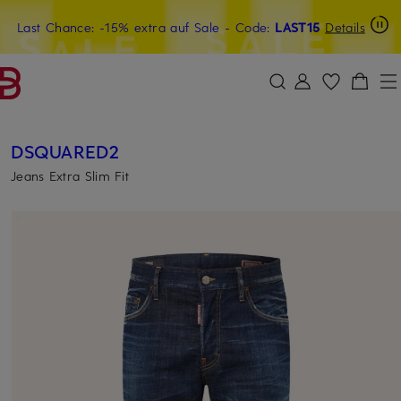
Last Chance: -15% extra auf Sale
20€-Willkommensgutschein mit Beyond sichern
- Code:
LAST15
Details
ZUM HAUPTINHALT ÜBERSPRINGEN
ZUM SUCHFELD ÜBERSPRINGE
DSQUARED2
Jeans Extra Slim Fit