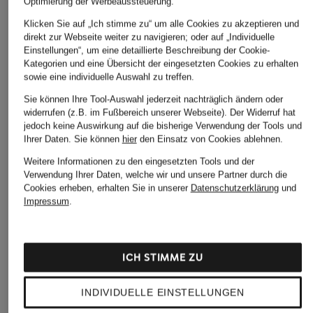
Optimierung der Werbeaussteuerung.
Klicken Sie auf „Ich stimme zu“ um alle Cookies zu akzeptieren und
direkt zur Webseite weiter zu navigieren; oder auf „Individuelle
Einstellungen“, um eine detaillierte Beschreibung der Cookie-
Kategorien und eine Übersicht der eingesetzten Cookies zu erhalten
sowie eine individuelle Auswahl zu treffen.
+Aktionsrabatt
+Aktionsrabatt
+Aktionsrabatt
Sie können Ihre Tool-Auswahl jederzeit nachträglich ändern oder
DSQUARED2
DSQUARED2
DSQUARED
widerrufen (z.B. im Fußbereich unserer Webseite). Der Widerruf hat
Jeans Slim Fit
Destroyed Jeans Extra
Jeans COO
jedoch keine Auswirkung auf die bisherige Verwendung der Tools und
Slim Fit
Slim Fit
419,99 €
Ihrer Daten.
Sie können
hier
den Einsatz von Cookies ablehnen.
419,99 €
250 €
Bestpreis:
254,99 €
Weitere Informationen zu den eingesetzten Tools und der
Ursprünglich:
590 €
Bestpreis:
590 €
Bestpreis:
297
Verwendung Ihrer Daten, welche wir und unsere Partner durch die
Ursprünglich:
Cookies erheben, erhalten Sie in unserer
Datenschutzerklärung
und
Impressum
.
ICH STIMME ZU
INDIVIDUELLE EINSTELLUNGEN
Weitere Kategorien