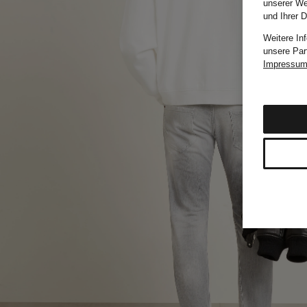
unserer We
und Ihrer 
Weitere In
unsere Par
Impressu