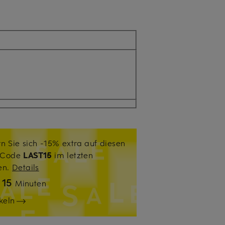
n Sie sich -15% extra auf diesen
. Code
LAST15
im letzten
sen.
Details
15
n
Minuten
keln