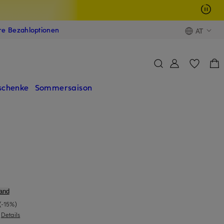
ere Bezahloptionen
AT
schenke
Sommersaison
and
(-15%)
|
Details