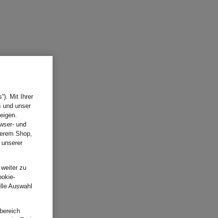
). Mit Ihrer
s und unser
eigen.
wser- und
nserem Shop,
 unserer
.
 weiter zu
ookie-
elle Auswahl
bereich