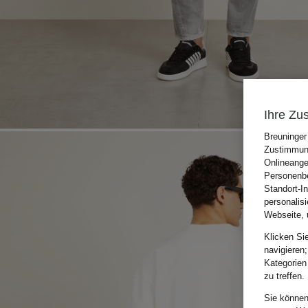
Ihre Zu
Breuninger
Zustimmung
Onlineange
Personenbe
Standort-I
personalis
Webseite, 
Klicken Si
navigieren;
Kategorien
zu treffen.
Sie können