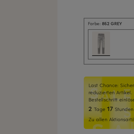
Farbe:
852 GREY
Last Chance: Sicher
reduzierten Artikel
Bestellschritt einlö
2
17
Tage
Stunde
Zu allen Aktionsarti