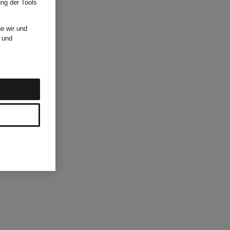
ung der Tools
e wir und
und