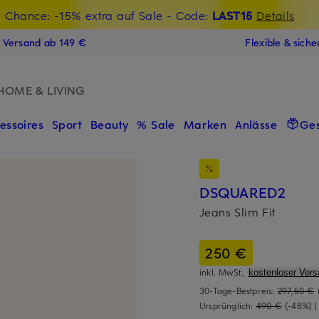
t Chance: -15% extra auf Sale
€-Willkommensgutschein mit Beyond sichern
- Code:
LAST15
Details
N
s Versand ab 149 €
Flexible & sich
HOME & LIVING
essoires
Sport
Beauty
% Sale
Marken
Anlässe
Ge
DSQUARED2
Jeans Slim Fit
250 €
inkl. MwSt.,
kostenloser Vers
30-Tage-Bestpreis:
297,50 €
Ursprünglich:
490 €
(-48%)