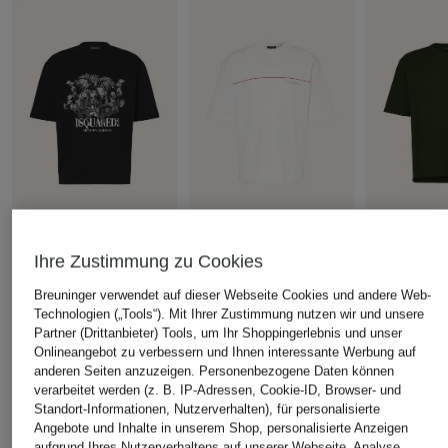
+Aktionsrabatt
+Aktionsrabatt
+Aktionsrabatt
Ihre Zustimmung zu Cookies
DSQUARED2
DSQUARED2
DSQUARED
Breuninger verwendet auf dieser Webseite Cookies und andere Web-
T-Shirt
T-Shirt
T-Shirt
Technologien („Tools“). Mit Ihrer Zustimmung nutzen wir und unsere
Partner (Drittanbieter) Tools, um Ihr Shoppingerlebnis und unser
199 €
150 €
159,99 €
Onlineangebot zu verbessern und Ihnen interessante Werbung auf
Bestpreis:
169,15 €
Bestpreis:
135 €
Bestpreis:
118
anderen Seiten anzuzeigen. Personenbezogene Daten können
Ursprünglich:
270 €
Ursprünglich:
190 €
Ursprünglich:
verarbeitet werden (z. B. IP-Adressen, Cookie-ID, Browser- und
Standort-Informationen, Nutzerverhalten), für personalisierte
Angebote und Inhalte in unserem Shop, personalisierte Anzeigen
ÄHNLICHE ARTIKEL ENTDECKEN
aufgrund Ihres Nutzerverhaltens auf unserer Webseite, Analyse