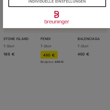
INDIVIDUELLE EINSTELLUNGEN
STONE ISLAND
FENDI
BALENCIAGA
T-Shirt
T-Shirt
T-Shirt
185 €
450 €
450 €
Bestpreis:
650 €