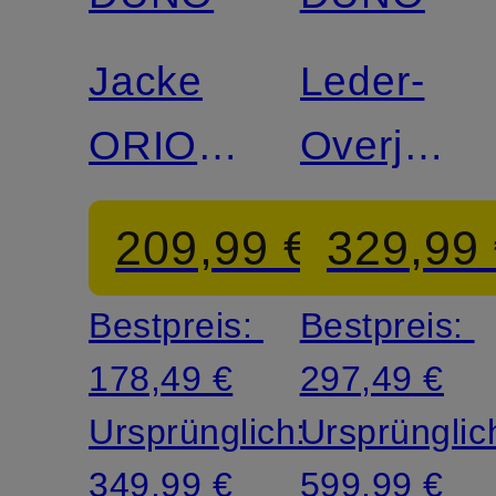
Jacke
Leder-
ORION
Overjacke
MIRTO
COREX
209,99 €
329,99
Bestpreis:
Bestpreis:
178,49 €
297,49 €
Ursprünglich:
Ursprünglic
349,99 €
599,99 €