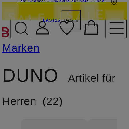
20€-Willkommensgutschein mit Beyond sichern
Last Chance: -15% extra auf Sale
- Code:
LAST15
Details
ZUM HAUPTINHALT ÜBE
Marken
DUNO
Artikel für
Herren
22