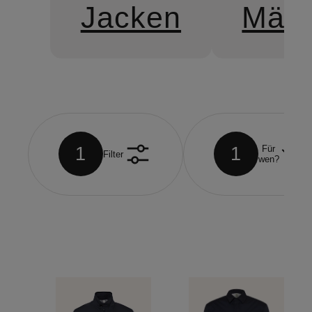
Jacken
Mänt
1
1
Für
Filter
wen?