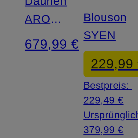
Daunenmantel
Blouson
ARON
SYEN
PARMA
679,99 €
mit
229,99
abnehmbarer
Bestpreis:
Kapuze
229,49 €
Ursprünglic
379,99 €