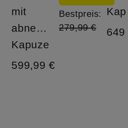
mit
Kap
Bestpreis:
abnehmbarer
279,99 €
649
Kapuze
599,99 €