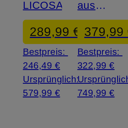
LICOSA
aus
Wolle
289,99 €
379,99
Bestpreis:
Bestpreis:
246,49 €
322,99 €
Ursprünglich:
Ursprünglic
579,99 €
749,99 €