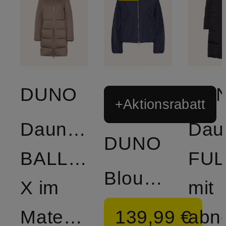
DUNO
DU
+Aktionsrabatt
Daunenmantel
Dau
DUNO
BALLON
FUL
Blouson
X im
mit
139,99 €
Materialmix
abn