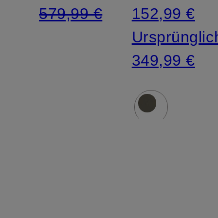
579,99 €
152,99 €
abnehmbarer
Ursprünglic
Kapuze
349,99 €