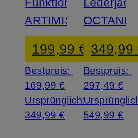
Funktionsjacke
Lederjack
ARTIMIS
OCTANE
199,99 €
349,99
Bestpreis:
Bestpreis:
169,99 €
297,49 €
Ursprünglich:
Ursprünglic
349,99 €
549,99 €