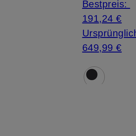
Bestpreis:
Kapuze
191,24 €
Ursprünglic
649,99 €