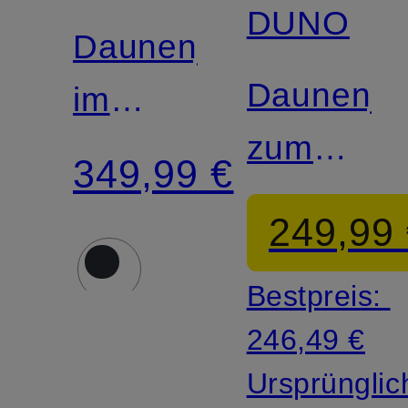
DUNO
Daunenjacke
Daunenja
im
zum
Materialmix
349,99 €
Wenden
249,99
Bestpreis:
246,49 €
Ursprünglic