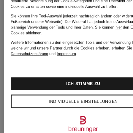
detaillierte Beschreibung der Cookie-Kategorien und eine Übersicht der
Cookies zu erhalten sowie eine individuelle Auswahl zu treffen.
Sie können Ihre Tool-Auswahl jederzeit nachträglich ändern oder widerr
Fußbereich unserer Webseite). Der Widerruf hat jedoch keine Auswirku
bisherige Verwendung der Tools und Ihrer Daten.
Sie können
hier
den E
Cookies ablehnen.
Weitere Informationen zu den eingesetzten Tools und der Verwendung I
+Aktionsrabatt
+Aktionsraba
welche wir und unsere Partner durch die Cookies erheben, erhalten Sie 
Datenschutzerklärung
und
Impressum
.
DUNO
DUNO
ICH STIMME ZU
2-in-1-
Mantel
INDIVIDUELLE EINSTELLUNGEN
Mantel
JASPER
BLAKEMIO
mit