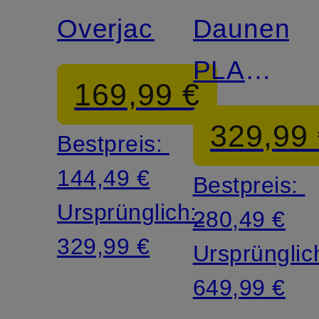
Overjacket
Daunenpa
PLANET
169,99 €
TORANO
329,99
Bestpreis:
144,49 €
Bestpreis:
Ursprünglich:
280,49 €
329,99 €
Ursprünglic
649,99 €