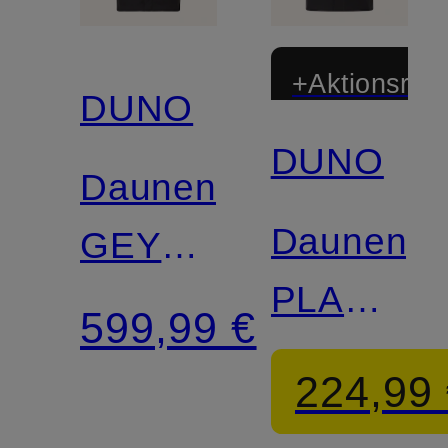
+Aktionsraba
DUNO
DUNO
Daunenparka
Daunenpa
GEYSER
PLANET
PARMA
599,99 €
TORANO
mit
224,99
abnehmbarer