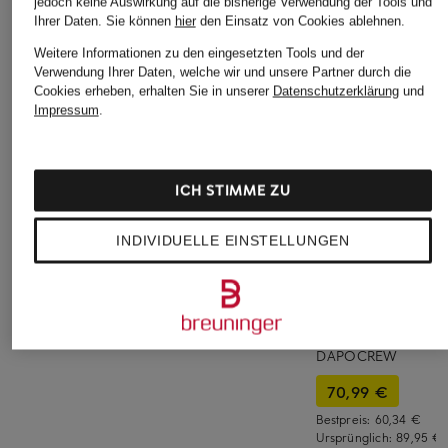
jedoch keine Auswirkung auf die bisherige Verwendung der Tools und
Ihrer Daten.
Sie können
hier
den Einsatz von Cookies ablehnen.
Weitere Informationen zu den eingesetzten Tools und der
Verwendung Ihrer Daten, welche wir und unsere Partner durch die
Cookies erheben, erhalten Sie in unserer
Datenschutzerklärung
und
Impressum
.
ICH STIMME ZU
INDIVIDUELLE EINSTELLUNGEN
Barbour
Marc O'Polo
+Aktionsrabatt
Sweatshirt IVERGILL
Sweatshirt
HUGO
139 €
129,95 €
Sweatshirt
DAPOCREW
70,99 €
Bestpreis:
60,34 €
Ursprünglich:
89,95 €