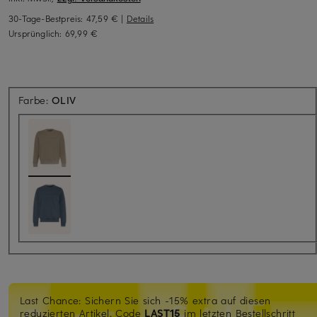
30-Tage-Bestpreis:
47,59 €
|
Details
Ursprünglich:
69,99 €
Farbe:
OLIV
Last Chance: Sichern Sie sich -15% extra auf diesen
reduzierten Artikel. Code
LAST15
im letzten Bestellschritt