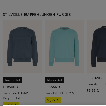
STILVOLLE EMPFEHLUNGEN FÜR SIE
ELBSAND
+Aktionsrabatt
+Aktionsrabatt
Sweatshirt 
ELBSAND
ELBSAND
59,99 €
Sweatshirt JARIS
Sweatshirt DORAN
Regular Fit
63,99 €
59,99 €
Bestpreis:
54,39 €