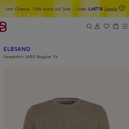
Last Chance: -15% extra auf Sale
20€-Willkommensgutschein mit Beyond sichern
- Code:
LAST15
Details
ZUM HAUPTINHALT ÜBERSPRINGEN
ZUM SUCHFELD ÜBERSPRINGE
ELBSAND
Sweatshirt JARIS Regular Fit