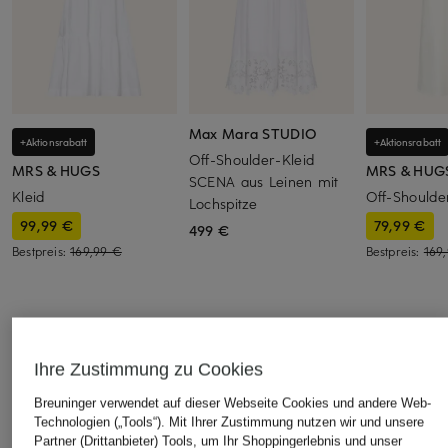
Max Mara STUDIO
+Aktionsrabatt
+Aktionsrabatt
Off-Shoulder-Kleid
MRS & HUGS
MRS & HUG
SCENA aus Leinen mit
Kleid
Off-Shoulde
Lochspitze
99,99 €
79,99 €
499 €
Bestpreis:
169,99 €
Bestpreis:
169
ÄHNLICHE ARTIKEL ENTDECKEN
Ihre Zustimmung zu Cookies
Breuninger verwendet auf dieser Webseite Cookies und andere Web-
Technologien („Tools“). Mit Ihrer Zustimmung nutzen wir und unsere
Partner (Drittanbieter) Tools, um Ihr Shoppingerlebnis und unser