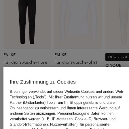
FALKE
FALKE
+Aktionsrabatt
Funktionswäsche-Hose
Funktionswäsche-Shirt
CINQUE
WARM
WARM
Chino CISO
65 €
69,99 €
89,99 €
Ihre Zustimmung zu Cookies
Bestpreis:
76,
Breuninger verwendet auf dieser Webseite Cookies und andere Web-
Ursprünglich:
Technologien („Tools“). Mit Ihrer Zustimmung nutzen wir und unsere
Partner (Drittanbieter) Tools, um Ihr Shoppingerlebnis und unser
Onlineangebot zu verbessern und Ihnen interessante Werbung auf
anderen Seiten anzuzeigen. Personenbezogene Daten können
verarbeitet werden (z. B. IP-Adressen, Cookie-ID, Browser- und
ÄHNLICHE ARTIKEL ENTDECKEN
Standort-Informationen, Nutzerverhalten), für personalisierte