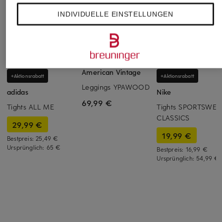
INDIVIDUELLE EINSTELLUNGEN
American Vintage
+Aktionsrabatt
+Aktionsrabatt
Leggings YPAWOOD
adidas
Nike
69,99 €
Tights ALL ME
Tights SPORTSWEA
CLASSICS
29,99 €
19,99 €
Bestpreis:
25,49 €
Ursprünglich:
65 €
Bestpreis:
16,99 €
Ursprünglich:
54,99 €