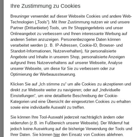
FENDI
FENDI
FENDI
Ihre Zustimmung zu Cookies
Wallet on Chain
Handtasche VANITY
Wallet on C
Breuninger verwendet auf dieser Webseite Cookies und andere Web-
BAGUETTE
BAGUETTE
1.550 €
Technologien („Tools“). Mit Ihrer Zustimmung nutzen wir und unsere
1.350 €
920 €
Partner (Drittanbieter) Tools, um Ihr Shoppingerlebnis und unser
Onlineangebot zu verbessern und Ihnen interessante Werbung auf
anderen Seiten anzuzeigen. Personenbezogene Daten können
verarbeitet werden (z. B. IP-Adressen, Cookie-ID, Browser- und
Standort-Informationen, Nutzerverhalten), für personalisierte
ÄHNLICHE ARTIKEL ENTDECKEN
Angebote und Inhalte in unserem Shop, personalisierte Anzeigen
aufgrund Ihres Nutzerverhaltens auf unserer Webseite, Analyse
unserer Webseite, um diese für Sie zu verbessern oder zur
Optimierung der Werbeaussteuerung.
Klicken Sie auf „Ich stimme zu“ um alle Cookies zu akzeptieren und
direkt zur Webseite weiter zu navigieren; oder auf „Individuelle
Einstellungen“, um eine detaillierte Beschreibung der Cookie-
Kategorien und eine Übersicht der eingesetzten Cookies zu erhalten
sowie eine individuelle Auswahl zu treffen.
Sie können Ihre Tool-Auswahl jederzeit nachträglich ändern oder
widerrufen (z.B. im Fußbereich unserer Webseite). Der Widerruf hat
jedoch keine Auswirkung auf die bisherige Verwendung der Tools und
Ihrer Daten.
Sie können
hier
den Einsatz von Cookies ablehnen.