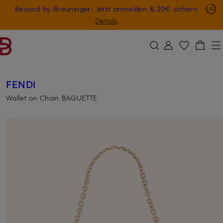
Nur in der App: -10 € auf digitale Geschenkkarten
Beyond by Breuninger: Jetzt anmelden & 20€ sichern
ZUM HAUPTINHALT ÜBERSPRINGEN
ZUM SUCHFELD ÜBERSPRINGE
GESCHENK20
Details
FENDI
Wallet on Chain BAGUETTE