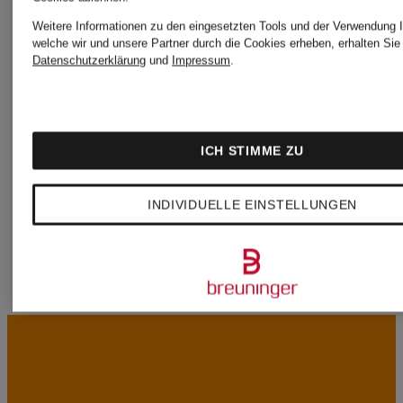
WOOLRI
Weitere Informationen zu den eingesetzten Tools und der Verwendung I
MONCLER
welche wir und unsere Partner durch die Cookies erheben, erhalten Sie 
Datenschutzerklärung
und
Impressum
.
ZIMMER
MOOSE
Mode
ICH STIMME ZU
KNUCKLES
INDIVIDUELLE EINSTELLUNGEN