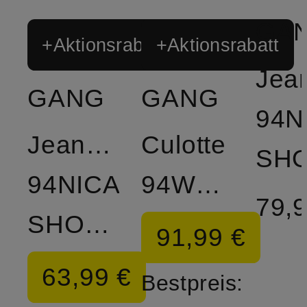
GA
+Aktionsrabatt
+Aktionsrabatt
Jea
GANG
GANG
94N
Jeansshorts
Culotte
94NICA
94WANDA
79,9
SHORTS
91,99 €
63,99 €
Bestpreis: