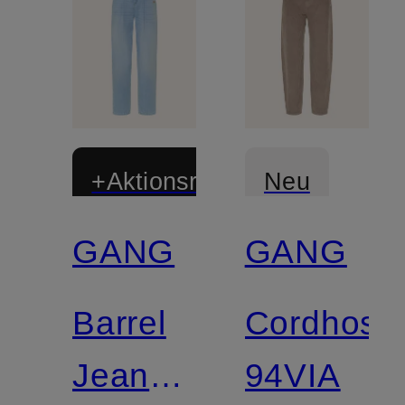
+Aktionsrabatt
Neu
GANG
GANG
Barrel
Cordhose
Jeans
94VIA