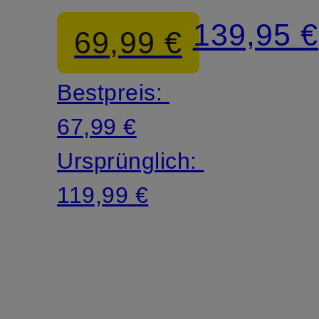
IVY
139,95 €
69,99 €
Bestpreis:
67,99 €
Ursprünglich:
119,99 €