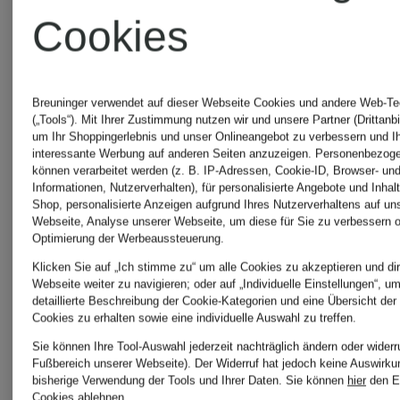
HILFIGE
Cookies
Boss
UGG
Breuninger verwendet auf dieser Webseite Cookies und andere Web-Te
MAMMUT
(„Tools“). Mit Ihrer Zustimmung nutzen wir und unsere Partner (Drittanbi
um Ihr Shoppingerlebnis und unser Onlineangebot zu verbessern und I
Boots
interessante Werbung auf anderen Seiten anzuzeigen. Personenbezog
können verarbeitet werden (z. B. IP-Adressen, Cookie-ID, Browser- und
Informationen, Nutzerverhalten), für personalisierte Angebote und Inhal
Marc
Shop, personalisierte Anzeigen aufgrund Ihres Nutzerverhaltens auf un
Webseite, Analyse unserer Webseite, um diese für Sie zu verbessern o
WELLEN
Optimierung der Werbeaussteuerung.
O'Polo
Klicken Sie auf „Ich stimme zu“ um alle Cookies zu akzeptieren und dir
Webseite weiter zu navigieren; oder auf „Individuelle Einstellungen“, u
detaillierte Beschreibung der Cookie-Kategorien und eine Übersicht der
windsor.
Cookies zu erhalten sowie eine individuelle Auswahl zu treffen.
MCM
Sie können Ihre Tool-Auswahl jederzeit nachträglich ändern oder widerr
Fußbereich unserer Webseite). Der Widerruf hat jedoch keine Auswirku
bisherige Verwendung der Tools und Ihrer Daten.
Sie können
hier
den E
Cookies ablehnen.