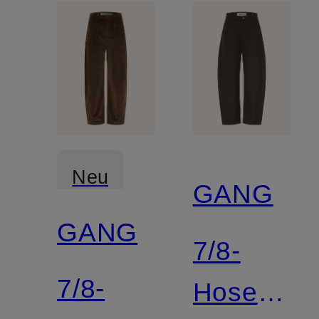
Neu
GANG
GANG
7/8-
7/8-
Hose