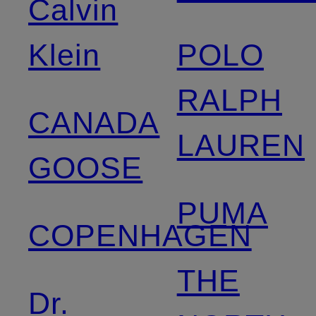
Calvin
Klein
POLO
RALPH
CANADA
LAUREN
GOOSE
PUMA
COPENHAGEN
THE
Dr.