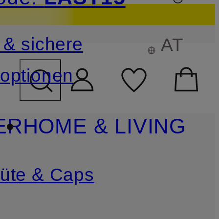
sichern
 & sichere
AT
FELD ÜBERSPRINGEN
optionen
ER
HOME & LIVING
üte & Caps