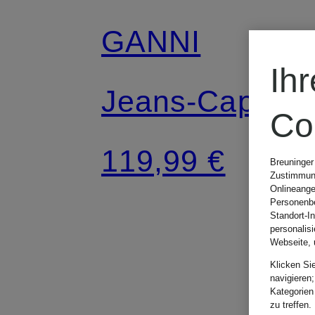
GANNI
Ih
Jeans-Cap
Co
119,99 €
Breuninger
Zustimmung
Onlineange
Personenbe
Standort-I
personalis
Webseite, 
Klicken Si
navigieren;
Kategorien
zu treffen.