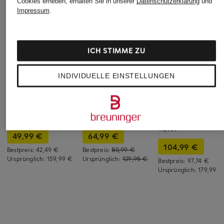
Cookies erheben, erhalten Sie in unserer
Datenschutzerklärung
und
Impressum
.
ICH STIMME ZU
INDIVIDUELLE EINSTELLUNGEN
+Aktionsrabatt
+Aktionsrabatt
+Aktionsrabatt
MRS & HUGS
Marc O'Polo
MASON'S
Marlenehose
Hose
Marlenehose NEW
YORK
49,99 €
64,99 €
104,99 €
Bestpreis:
42,49 €
Bestpreis:
80,99 €
Ursprünglich:
159,99 €
Ursprünglich:
129,95 €
Bestpreis:
97,74 €
Ursprünglich:
179,99 €