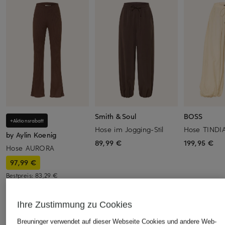
Smith & Soul
BOSS
+Aktionsrabatt
Hose im Jogging-Stil
Hose TINDI
by Aylin Koenig
89,99 €
199,95 €
Hose AURORA
97,99 €
Bestpreis:
83,29 €
Ursprünglich:
139,99 €
Ihre Zustimmung zu Cookies
Breuninger verwendet auf dieser Webseite Cookies und andere Web-