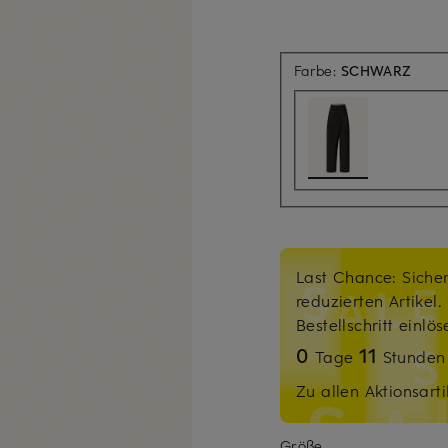
Farbe:
SCHWARZ
Last Chance: Sicher
reduzierten Artikel
Bestellschritt einlö
0
11
Tage
Stunde
Zu allen Aktionsarti
Größe