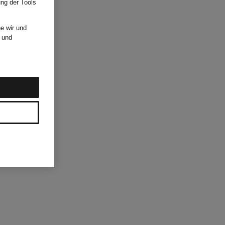
ung der Tools
e wir und
und