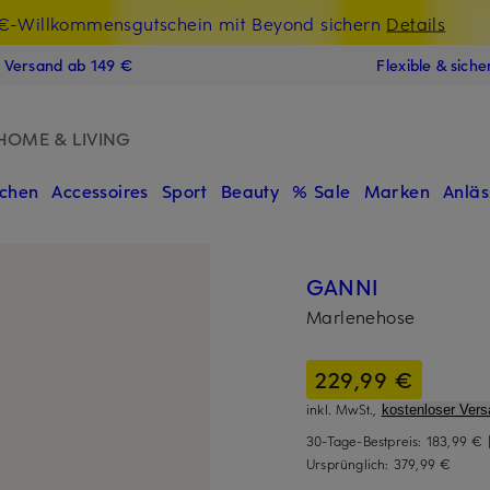
t Chance: -15% extra auf Sale
€-Willkommensgutschein mit Beyond sichern
LAST15
Details
N
s Versand ab 149 €
Flexible & sich
HOME & LIVING
chen
Accessoires
Sport
Beauty
% Sale
Marken
Anläs
GANNI
Marlenehose
229,99 €
inkl. MwSt.,
kostenloser Vers
30-Tage-Bestpreis:
183,99 €
Ursprünglich:
379,99 €