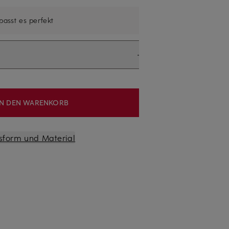
 passt es perfekt
IN DEN WARENKORB
sform und Material