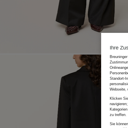
Ihre Zu
Breuninger
Zustimmung
Onlineange
Personenbe
Standort-I
personalis
Webseite, 
Klicken Si
navigieren;
Kategorien
zu treffen.
Sie können