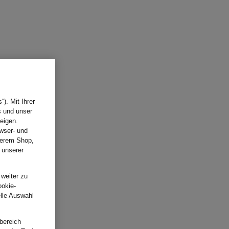
). Mit Ihrer
s und unser
eigen.
wser- und
nserem Shop,
 unserer
.
 weiter zu
ookie-
elle Auswahl
bereich