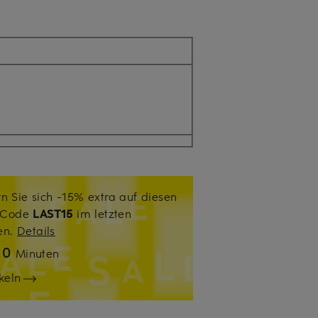
n Sie sich -15% extra auf diesen
. Code
LAST15
im letzten
sen.
Details
0
n
Minuten
keln