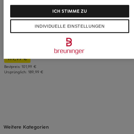
ICH STIMME ZU
Marc O'Polo
RAFFAELLO ROSSI
+Aktionsrabatt
INDIVIDUELLE EINSTELLUNGEN
Marlenehose
7/8-Hose PHIBI
black palms
169,95 €
99,99 €
Hose FLANNY im
Jogging-Stil
Bestpreis:
84,99 €
Ursprünglich:
189,95 €
119,99 €
Bestpreis:
101,99 €
Ursprünglich:
189,99 €
Weitere Kategorien