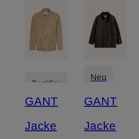
Neu
Zertifiziert
GANT
GANT
Zertifiziert
Jacke
Jacke