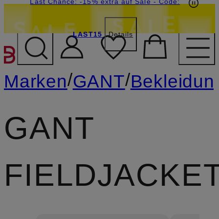
20€-Willkommensgutschein mit Beyond sichern
Last Chance: -15% extra auf Sale
- Code:
LAST15
Details
ZUM HAUPTINHALT ÜBE
/
/
Marken
GANT
Bekleidun
GANT
FIELDJACKE