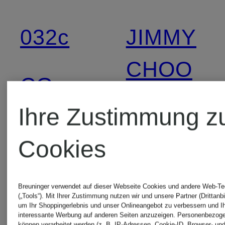
032c
JIMMY
CHOO
CG -
Ihre Zustimmung z
CLUB
JW
Cookies
of
ANDERS
GENTS
Breuninger verwendet auf dieser Webseite Cookies und andere Web-Te
KARO
(„Tools“). Mit Ihrer Zustimmung nutzen wir und unsere Partner (Drittanbi
um Ihr Shoppingerlebnis und unser Onlineangebot zu verbessern und I
interessante Werbung auf anderen Seiten anzuzeigen. Personenbezog
können verarbeitet werden (z. B. IP-Adressen, Cookie-ID, Browser- und