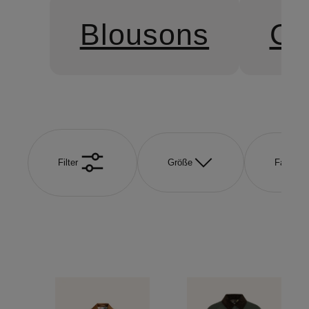
Blousons
Ca
Filter
Größe
Farbe