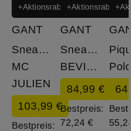
+Aktionsrabatt
+Aktionsrabatt
+Akt
GANT
GANT
GA
Sneaker
Sneaker
Piqu
MC
BEVINDA
JULIEN
84,99 €
64
103,99 €
Bestpreis:
Bestp
72,24 €
55,2
Bestpreis: