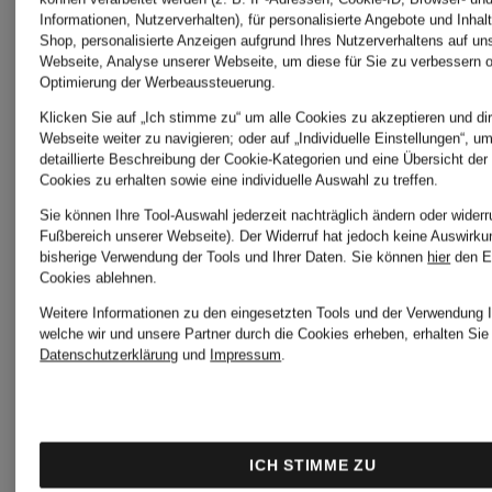
CODELLO
KAUER
Informationen, Nutzerverhalten), für personalisierte Angebote und Inhal
Shop, personalisierte Anzeigen aufgrund Ihres Nutzerverhaltens auf un
Webseite, Analyse unserer Webseite, um diese für Sie zu verbessern o
Optimierung der Werbeaussteuerung.
ERES
MISSONI
Klicken Sie auf „Ich stimme zu“ um alle Cookies zu akzeptieren und dir
Webseite weiter zu navigieren; oder auf „Individuelle Einstellungen“, u
detaillierte Beschreibung der Cookie-Kategorien und eine Übersicht der
Cookies zu erhalten sowie eine individuelle Auswahl zu treffen.
espadrij
MONCLE
Sie können Ihre Tool-Auswahl jederzeit nachträglich ändern oder widerr
Fußbereich unserer Webseite). Der Widerruf hat jedoch keine Auswirku
bisherige Verwendung der Tools und Ihrer Daten.
Sie können
hier
den E
l'originale
GRENOB
Cookies ablehnen.
Weitere Informationen zu den eingesetzten Tools und der Verwendung I
welche wir und unsere Partner durch die Cookies erheben, erhalten Sie 
Datenschutzerklärung
und
Impressum
.
friendly
OLYMP
hunting
SIGNAT
ICH STIMME ZU