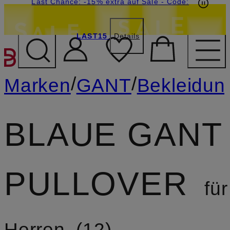
20€-Willkommensgutschein mit Beyond sichern
Last Chance: -15% extra auf Sale
- Code:
LAST15
Details
ZUM HAUPTINHALT ÜBE
/
/
Marken
GANT
Bekleidun
BLAUE GANT
PULLOVER
für
Herren
12