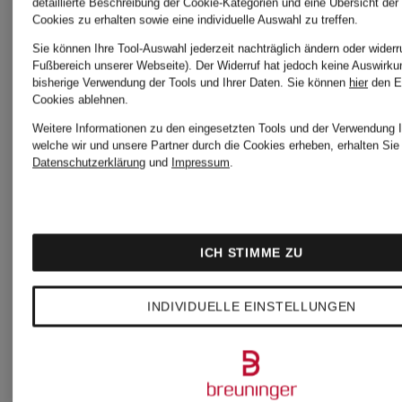
Damen
detaillierte Beschreibung der Cookie-Kategorien und eine Übersicht der
Cookies zu erhalten sowie eine individuelle Auswahl zu treffen.
Blaue
Sie können Ihre Tool-Auswahl jederzeit nachträglich ändern oder widerr
Fußbereich unserer Webseite). Der Widerruf hat jedoch keine Auswirku
bisherige Verwendung der Tools und Ihrer Daten.
Sie können
hier
den E
Pullover
Pullunder
Cookies ablehnen.
Weitere Informationen zu den eingesetzten Tools und der Verwendung I
für
für
welche wir und unsere Partner durch die Cookies erheben, erhalten Sie 
Datenschutzerklärung
und
Impressum
.
Damen
Herren
ICH STIMME ZU
Blaue
Rollkrage
INDIVIDUELLE EINSTELLUNGEN
Strickjacken
für Dame