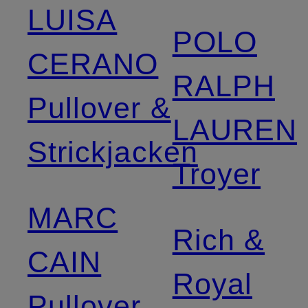
LUISA
POLO
CERANO
RALPH
Pullover &
LAUREN
Strickjacken
Troyer
MARC
Rich &
CAIN
Royal
Pullover