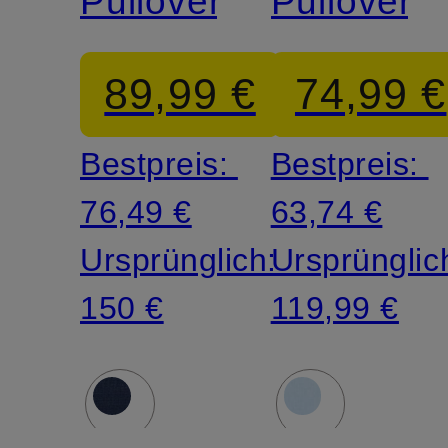
Pullover
Pullover
89,99 €
74,99 €
Bestpreis:
Bestpreis:
76,49 €
63,74 €
Ursprünglich:
Ursprünglic
150 €
119,99 €