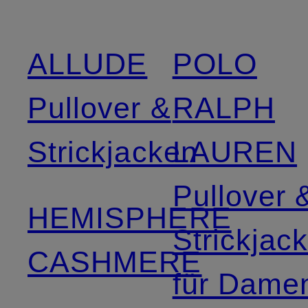
ALLUDE
POLO
Pullover &
RALPH
Strickjacken
LAUREN
Pullover 
HEMISPHERE
Strickjac
CASHMERE
für Dame