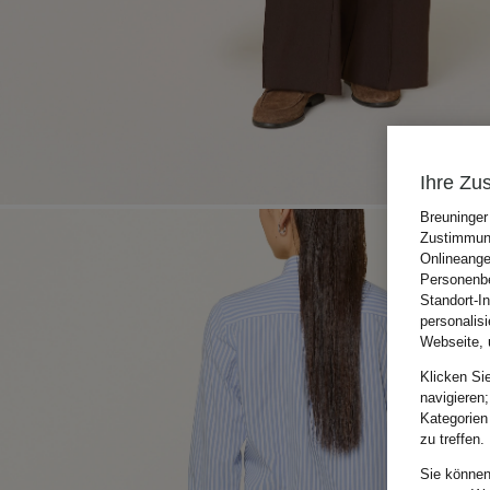
Ihre Zu
Breuninger
Zustimmung
Onlineange
Personenbe
Standort-I
personalis
Webseite, 
Klicken Si
navigieren;
Kategorien
zu treffen.
Sie können