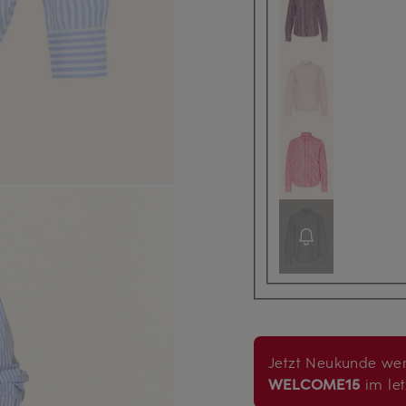
Jetzt Neukunde wer
WELCOME15
im let