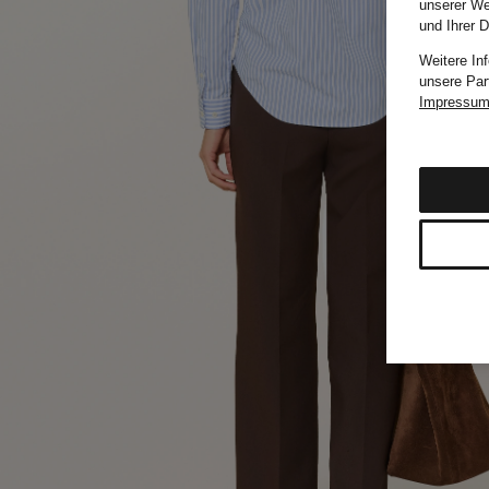
unserer We
und Ihrer 
Weitere In
unsere Par
Impressu