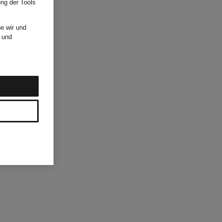
ung der Tools
e wir und
und