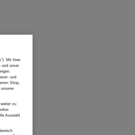
). Mit Ihrer
s und unser
eigen.
wser- und
nserem Shop,
 unserer
.
 weiter zu
ookie-
elle Auswahl
bereich