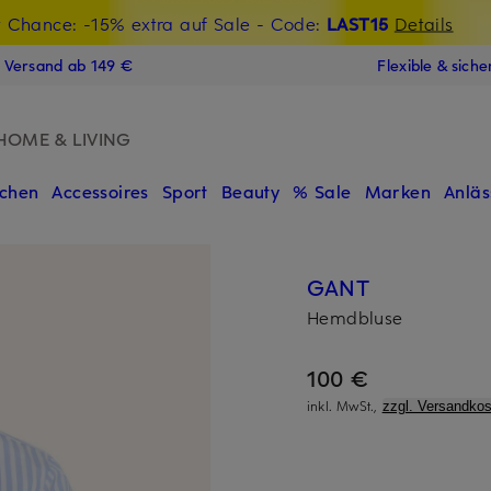
t Chance: -15% extra auf Sale
€-Willkommensgutschein mit Beyond sichern
- Code:
LAST15
Details
N
s Versand ab 149 €
Flexible & sich
HOME & LIVING
chen
Accessoires
Sport
Beauty
% Sale
Marken
Anläs
GANT
Hemdbluse
100 €
inkl. MwSt.,
zzgl. Versandkos