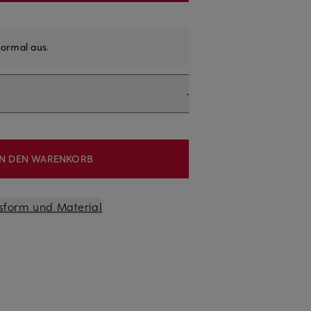
ormal aus
.
IN DEN WARENKORB
sform und Material