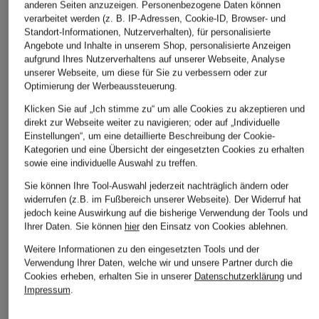
anderen Seiten anzuzeigen. Personenbezogene Daten können
8,49 €
Ursprünglich:
110 €
Ursprünglich:
verarbeitet werden (z. B. IP-Adressen, Cookie-ID, Browser- und
Bestpreis:
7,22 €
Standort-Informationen, Nutzerverhalten), für personalisierte
Ursprünglich:
10,90 €
Angebote und Inhalte in unserem Shop, personalisierte Anzeigen
aufgrund Ihres Nutzerverhaltens auf unserer Webseite, Analyse
unserer Webseite, um diese für Sie zu verbessern oder zur
ÄHNLICHE ARTIKEL ENTDECKEN
Optimierung der Werbeaussteuerung.
Klicken Sie auf „Ich stimme zu“ um alle Cookies zu akzeptieren und
direkt zur Webseite weiter zu navigieren; oder auf „Individuelle
Einstellungen“, um eine detaillierte Beschreibung der Cookie-
Kategorien und eine Übersicht der eingesetzten Cookies zu erhalten
sowie eine individuelle Auswahl zu treffen.
Sie können Ihre Tool-Auswahl jederzeit nachträglich ändern oder
widerrufen (z.B. im Fußbereich unserer Webseite). Der Widerruf hat
jedoch keine Auswirkung auf die bisherige Verwendung der Tools und
Ihrer Daten.
Sie können
hier
den Einsatz von Cookies ablehnen.
Weitere Informationen zu den eingesetzten Tools und der
Verwendung Ihrer Daten, welche wir und unsere Partner durch die
Cookies erheben, erhalten Sie in unserer
Datenschutzerklärung
und
Impressum
.