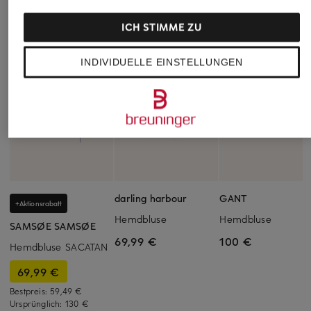
ICH STIMME ZU
INDIVIDUELLE EINSTELLUNGEN
darling harbour
GANT
+Aktionsrabatt
Hemdbluse
Hemdbluse
SAMSØE SAMSØE
69,99 €
100 €
Hemdbluse SACATAN
69,99 €
Bestpreis:
59,49 €
Ursprünglich:
130 €