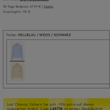
30-Tage-Bestpreis:
67,99 €
|
Details
Ursprünglich:
110 €
Farbe:
HELLBLAU / WEISS / SCHWARZ
Last Chance: Sichern Sie sich -15% extra auf diesen
reduzierten Artikel. Code
LAST15
im letzten Bestellschritt