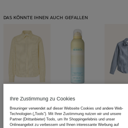
DAS KÖNNTE IHNEN AUCH GEFALLEN
+Aktionsrabatt
+Aktionsrabatt
+Aktionsrabatt
Ihre Zustimmung zu Cookies
GANT
RITUALS
GANT
Breuninger verwendet auf dieser Webseite Cookies und andere Web-
Hemdbluse
THE RITUAL OF
Hemdbluse
Technologien („Tools“). Mit Ihrer Zustimmung nutzen wir und unsere
SESHEN
Partner (Drittanbieter) Tools, um Ihr Shoppingerlebnis und unser
79,99 €
79,99 €
Duschschaum
Onlineangebot zu verbessern und Ihnen interessante Werbung auf
Bestpreis:
59,49 €
Bestpreis:
59,