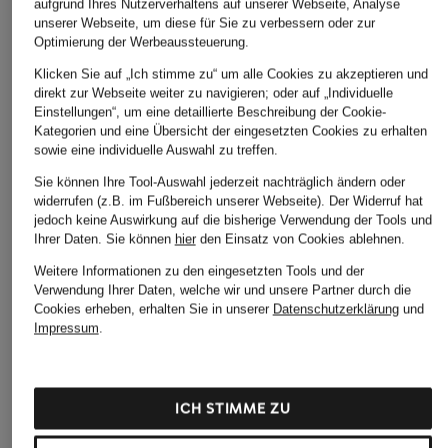
aufgrund Ihres Nutzerverhaltens auf unserer Webseite, Analyse
unserer Webseite, um diese für Sie zu verbessern oder zur
Optimierung der Werbeaussteuerung.
Klicken Sie auf „Ich stimme zu“ um alle Cookies zu akzeptieren und
direkt zur Webseite weiter zu navigieren; oder auf „Individuelle
Einstellungen“, um eine detaillierte Beschreibung der Cookie-
Kategorien und eine Übersicht der eingesetzten Cookies zu erhalten
sowie eine individuelle Auswahl zu treffen.
GANT
POLO RALP
+Aktionsrabatt
Sie können Ihre Tool-Auswahl jederzeit nachträglich ändern oder
Piqué-Poloshirt
Piqué-Polos
GANT
widerrufen (z.B. im Fußbereich unserer Webseite). Der Widerruf hat
Slim Fit
80 €
jedoch keine Auswirkung auf die bisherige Verwendung der Tools und
Piqué-Poloshirt
135 €
Ihrer Daten.
Sie können
hier
den Einsatz von Cookies ablehnen.
71,99 €
Weitere Informationen zu den eingesetzten Tools und der
Bestpreis:
61,19 €
Verwendung Ihrer Daten, welche wir und unsere Partner durch die
Ursprünglich:
90 €
Cookies erheben, erhalten Sie in unserer
Datenschutzerklärung
und
Impressum
.
ÄHNLICHE ARTIKEL ENTDECKEN
ICH STIMME ZU