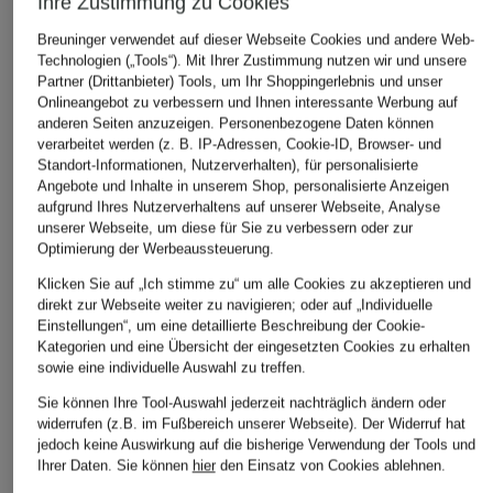
Ihre Zustimmung zu Cookies
Breuninger verwendet auf dieser Webseite Cookies und andere Web-
Technologien („Tools“). Mit Ihrer Zustimmung nutzen wir und unsere
Partner (Drittanbieter) Tools, um Ihr Shoppingerlebnis und unser
Onlineangebot zu verbessern und Ihnen interessante Werbung auf
anderen Seiten anzuzeigen. Personenbezogene Daten können
verarbeitet werden (z. B. IP-Adressen, Cookie-ID, Browser- und
+Aktionsrabatt
+Aktionsrabatt
+Aktionsrabatt
Standort-Informationen, Nutzerverhalten), für personalisierte
GANT
GANT
GANT
Angebote und Inhalte in unserem Shop, personalisierte Anzeigen
Pullover
Pullover
Pullover
aufgrund Ihres Nutzerverhaltens auf unserer Webseite, Analyse
unserer Webseite, um diese für Sie zu verbessern oder zur
89,99 €
89,99 €
69,99 €
Optimierung der Werbeaussteuerung.
Bestpreis:
80,99 €
Bestpreis:
76,49 €
Bestpreis:
59,
Klicken Sie auf „Ich stimme zu“ um alle Cookies zu akzeptieren und
Ursprünglich:
144,99 €
Ursprünglich:
150 €
Ursprünglich:
direkt zur Webseite weiter zu navigieren; oder auf „Individuelle
Einstellungen“, um eine detaillierte Beschreibung der Cookie-
Kategorien und eine Übersicht der eingesetzten Cookies zu erhalten
ÄHNLICHE ARTIKEL ENTDECKEN
sowie eine individuelle Auswahl zu treffen.
Sie können Ihre Tool-Auswahl jederzeit nachträglich ändern oder
widerrufen (z.B. im Fußbereich unserer Webseite). Der Widerruf hat
jedoch keine Auswirkung auf die bisherige Verwendung der Tools und
Ihrer Daten.
Sie können
hier
den Einsatz von Cookies ablehnen.