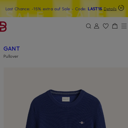
Last Chance: -15% extra auf Sale
20€-Willkommensgutschein mit Beyond sichern
- Code:
LAST15
Details
ZUM HAUPTINHALT ÜBERSPRINGEN
ZUM SUCHFELD ÜBERSPRINGE
GANT
Pullover