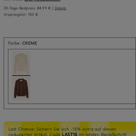
30-Tage-Bestpreis:
84,99 €
|
Details
Ursprünglich:
150 €
Farbe:
CREME
Last Chance: Sichern Sie sich -15% extra auf diesen
reduzierten Artikel. Code
LAST15
im letzten Bestellschritt