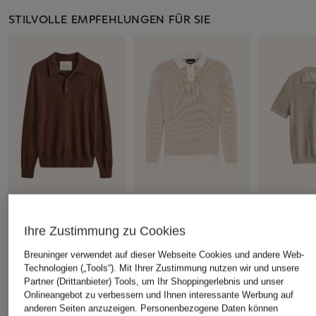
STILVOLLE EMPFEHLUNGEN FÜR SIE
+Aktionsrabatt
+Aktionsrabatt
+Aktionsrabatt
Ihre Zustimmung zu Cookies
GANT
BOSS
GANT
Strick-Poloshirt mit
Strick-Poloshirt ULIO
Strick-Polosh
Breuninger verwendet auf dieser Webseite Cookies und andere Web-
Leinen
Technologien („Tools“). Mit Ihrer Zustimmung nutzen wir und unsere
169,99 €
79,99 €
Partner (Drittanbieter) Tools, um Ihr Shoppingerlebnis und unser
89,99 €
Bestpreis:
106,24 €
Bestpreis:
67,
Onlineangebot zu verbessern und Ihnen interessante Werbung auf
Ursprünglich:
249 €
Ursprünglich:
Bestpreis:
76,49 €
anderen Seiten anzuzeigen. Personenbezogene Daten können