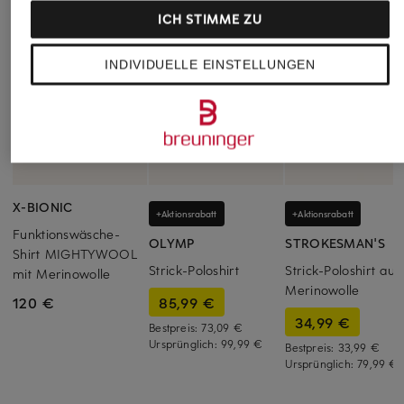
ICH STIMME ZU
INDIVIDUELLE EINSTELLUNGEN
X-BIONIC
+Aktionsrabatt
+Aktionsrabatt
Funktionswäsche-
OLYMP
STROKESMAN'S
Shirt MIGHTYWOOL
Strick-Poloshirt
Strick-Poloshirt aus
mit Merinowolle
Merinowolle
85,99 €
120 €
34,99 €
Bestpreis:
73,09 €
Ursprünglich:
99,99 €
Bestpreis:
33,99 €
Ursprünglich:
79,99 €