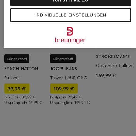
INDIVIDUELLE EINSTELLUNGEN
STROKESMAN'S
+Aktionsrabatt
+Aktionsrabatt
Cashmere-Pullover
FYNCH-HATTON
JOOP! JEANS
169,99 €
Pullover
Troyer LAURIONO
39,99 €
109,99 €
Bestpreis:
33,99 €
Bestpreis:
93,49 €
Ursprünglich:
69,99 €
Ursprünglich:
149,95 €