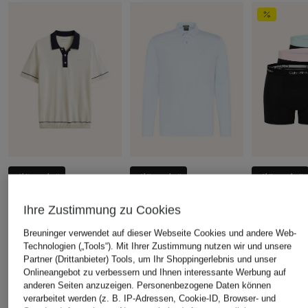
+Aktionsrabatt
+Aktionsrabatt
+Aktionsrabatt
GANT
BOSS
Calvin Klein
Ihre Zustimmung zu Cookies
Strick-Poloshirt
Jersey-Poloshirt PIROL
3er-Pack Bo
Regular Fit
ICON COTT
104,99 €
Breuninger verwendet auf dieser Webseite Cookies und andere Web-
Fit
Technologien („Tools“). Mit Ihrer Zustimmung nutzen wir und unsere
59,99 €
Bestpreis:
85,49 €
Partner (Drittanbieter) Tools, um Ihr Shoppingerlebnis und unser
39,99 €
Ursprünglich:
130 €
Bestpreis:
50,99 €
Onlineangebot zu verbessern und Ihnen interessante Werbung auf
Ursprünglich:
99,95 €
Bestpreis:
44,
anderen Seiten anzuzeigen. Personenbezogene Daten können
verarbeitet werden (z. B. IP-Adressen, Cookie-ID, Browser- und