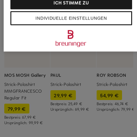
ICH STIMME ZU
INDIVIDUELLE EINSTELLUNGEN
MOS MOSH Gallery
PAUL
ROY ROBSON
Strick-Poloshirt
Strick-Poloshirt
Strick-Poloshirt
MMGFRANCESCO
29,99 €
54,99 €
Regular Fit
Bestpreis:
25,49 €
Bestpreis:
46,74 €
79,99 €
Ursprünglich:
69,99 €
Ursprünglich:
79,99 €
Bestpreis:
67,99 €
Ursprünglich:
99,99 €