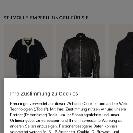
STILVOLLE EMPFEHLUNGEN FÜR SIE
Ihre Zustimmung zu Cookies
GANT
DSQUARED2
STONE ISL
Breuninger verwendet auf dieser Webseite Cookies und andere Web-
Strick-Poloshirt
Lederjacke
Jacke
Technologien („Tools“). Mit Ihrer Zustimmung nutzen wir und unsere
1.489 €
99,99 €
690 €
Partner (Drittanbieter) Tools, um Ihr Shoppingerlebnis und unser
Onlineangebot zu verbessern und Ihnen interessante Werbung auf
Bestpreis:
84,99 €
Bestpreis:
552
Ursprünglich:
130 €
Ursprünglich:
anderen Seiten anzuzeigen. Personenbezogene Daten können
verarbeitet werden (z. B. IP-Adressen, Cookie-ID, Browser- und