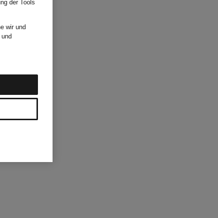
ung der Tools
e wir und
und