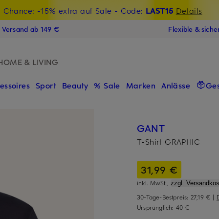
t Chance: -15% extra auf Sale
€-Willkommensgutschein mit Beyond sichern
- Code:
LAST15
Details
N
s Versand ab 149 €
Flexible & sich
HOME & LIVING
essoires
Sport
Beauty
% Sale
Marken
Anlässe
Ge
GANT
T-Shirt GRAPHIC
31,99 €
inkl. MwSt.,
zzgl. Versandkos
30-Tage-Bestpreis:
27,19 €
|
Ursprünglich:
40 €