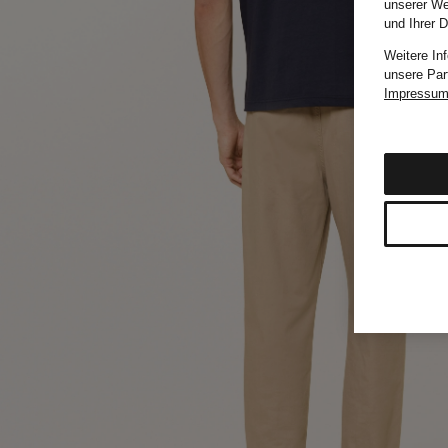
unserer We
und Ihrer 
Weitere In
unsere Par
Impressu