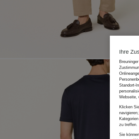
Ihre Zu
Breuninger
Zustimmung
Onlineange
Personenbe
Standort-I
personalis
Webseite, 
Klicken Si
navigieren;
Kategorien
zu treffen.
Sie können