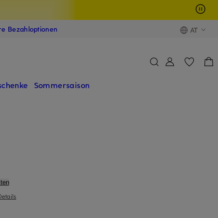
ere Bezahloptionen
AT
schenke
Sommersaison
ten
Details