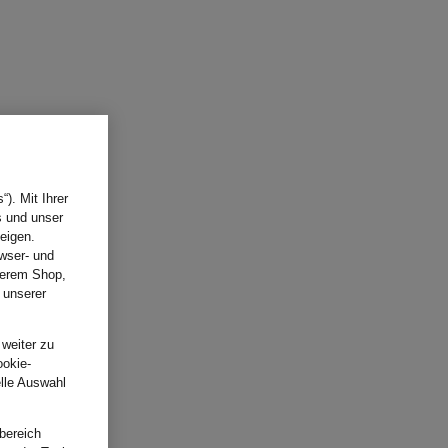
). Mit Ihrer
s und unser
eigen.
wser- und
nserem Shop,
 unserer
.
 weiter zu
ookie-
elle Auswahl
bereich