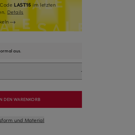
. Code
LAST15
im letzten
sen.
Details
keln
ormal aus
.
IN DEN WARENKORB
sform und Material