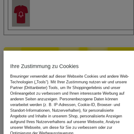
Last Chance: Sichern Sie sich -15% extra auf diesen
reduzierten Artikel. Code
LAST15
im letzten Bestellschritt
Ihre Zustimmung zu Cookies
einlösen.
Details
1
Tag
3
Stunden
40
Minuten
Breuninger verwendet auf dieser Webseite Cookies und andere Web-
Technologien („Tools“). Mit Ihrer Zustimmung nutzen wir und unsere
Zu allen Aktionsartikeln
Partner (Drittanbieter) Tools, um Ihr Shoppingerlebnis und unser
Onlineangebot zu verbessern und Ihnen interessante Werbung auf
anderen Seiten anzuzeigen. Personenbezogene Daten können
Größe
verarbeitet werden (z. B. IP-Adressen, Cookie-ID, Browser- und
Standort-Informationen, Nutzerverhalten), für personalisierte
Dieser Artikel fällt
normal aus
.
Angebote und Inhalte in unserem Shop, personalisierte Anzeigen
aufgrund Ihres Nutzerverhaltens auf unserer Webseite, Analyse
unserer Webseite, um diese für Sie zu verbessern oder zur
Optimierung der Werbeaussteuerung.
Bitte Größe wählen