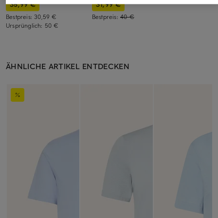
35,99 €
31,99 €
Bestpreis:
30,59 €
Bestpreis:
40 €
Ursprünglich:
50 €
ÄHNLICHE ARTIKEL ENTDECKEN