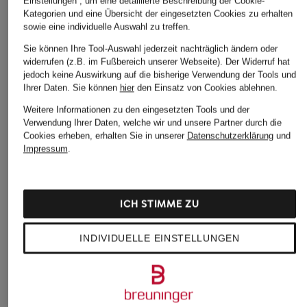
Einstellungen“, um eine detaillierte Beschreibung der Cookie-
Kategorien und eine Übersicht der eingesetzten Cookies zu erhalten
sowie eine individuelle Auswahl zu treffen.
Sie können Ihre Tool-Auswahl jederzeit nachträglich ändern oder
widerrufen (z.B. im Fußbereich unserer Webseite). Der Widerruf hat
DAS KÖNNTE IHNEN AUCH GEFALLEN
jedoch keine Auswirkung auf die bisherige Verwendung der Tools und
Ihrer Daten.
Sie können
hier
den Einsatz von Cookies ablehnen.
Weitere Informationen zu den eingesetzten Tools und der
Verwendung Ihrer Daten, welche wir und unsere Partner durch die
Cookies erheben, erhalten Sie in unserer
Datenschutzerklärung
und
Impressum
.
ICH STIMME ZU
INDIVIDUELLE EINSTELLUNGEN
POLO RALP
+Aktionsrabatt
+Aktionsrabatt
T-Shirt
GANT
GANT
85 €
T-Shirt
T-Shirt GRAPHIC