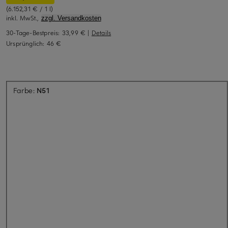
(6.152,31 € / 1 l)
inkl. MwSt.,
zzgl. Versandkosten
30-Tage-Bestpreis:
33,99 €
|
Details
Ursprünglich:
46 €
Aktuell nicht verfügbar
Farbe:
N51