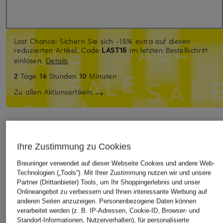
Last Chance: Sichern Sie sich -15% extra auf diesen
reduzierten Artikel. Code
LAST15
im letzten Bestellschritt
einlösen.
Details
2
Tage
16
Stunden
10
Minuten
Zu allen Aktionsartikeln
IN DEN WARENKORB
Ihre Zustimmung zu Cookies
Breuninger verwendet auf dieser Webseite Cookies und andere Web-
Technologien („Tools“). Mit Ihrer Zustimmung nutzen wir und unsere
Partner (Drittanbieter) Tools, um Ihr Shoppingerlebnis und unser
Onlineangebot zu verbessern und Ihnen interessante Werbung auf
anderen Seiten anzuzeigen. Personenbezogene Daten können
verarbeitet werden (z. B. IP-Adressen, Cookie-ID, Browser- und
Standort-Informationen, Nutzerverhalten), für personalisierte