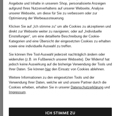
STILVOLLE EMPFEHLUNGEN FÜR SIE
Angebote und Inhalte in unserem Shop, personalisierte Anzeigen
aufgrund Ihres Nutzerverhaltens auf unserer Webseite, Analyse
unserer Webseite, um diese für Sie zu verbessern oder zur
Optimierung der Werbeaussteuerung.
Klicken Sie auf „Ich stimme zu“ um alle Cookies zu akzeptieren und
direkt zur Webseite weiter zu navigieren; oder auf „Individuelle
Einstellungen“, um eine detaillierte Beschreibung der Cookie-
Kategorien und eine Übersicht der eingesetzten Cookies zu erhalten
sowie eine individuelle Auswahl zu treffen.
Sie können Ihre Tool-Auswahl jederzeit nachträglich ändern oder
widerrufen (z.B. im Fußbereich unserer Webseite). Der Widerruf hat
jedoch keine Auswirkung auf die bisherige Verwendung der Tools und
Ihrer Daten.
Sie können
hier
den Einsatz von Cookies ablehnen.
ACQUA DI PARMA
SISLEY
+Aktionsrabatt
MIRTO DI PANAREA LA
Weitere Informationen zu den eingesetzten Tools und der
SISLEYA LE 
TOM FORD BEAUTY
RISERVA
Verwendung Ihrer Daten, welche wir und unsere Partner durch die
Anti-Aging 
BLACK LACQUER
Cookies erheben, erhalten Sie in unserer
Datenschutzerklärung
und
Eau de Parfum
164 €
Eau de Parfum
Impressum
.
ab 235 €
ab 220 €
ICH STIMME ZU