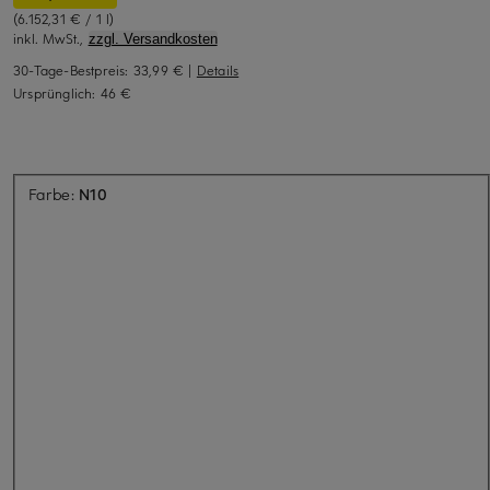
(6.152,31 € / 1 l)
inkl. MwSt.,
zzgl. Versandkosten
30-Tage-Bestpreis:
33,99 €
|
Details
Ursprünglich:
46 €
Aktuell nicht verfügbar
Farbe:
N10