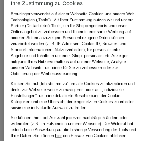
Ihre Zustimmung zu Cookies
Breuninger verwendet auf dieser Webseite Cookies und andere Web-
Technologien („Tools“). Mit Ihrer Zustimmung nutzen wir und unsere
Last Chance: Sichern Sie sich -15% extra auf diesen
Partner (Drittanbieter) Tools, um Ihr Shoppingerlebnis und unser
reduzierten Artikel. Code
LAST15
im letzten Bestellschritt
Onlineangebot zu verbessern und Ihnen interessante Werbung auf
einlösen.
Details
anderen Seiten anzuzeigen. Personenbezogene Daten können
verarbeitet werden (z. B. IP-Adressen, Cookie-ID, Browser- und
Zu allen Aktionsartikeln
Standort-Informationen, Nutzerverhalten), für personalisierte
Angebote und Inhalte in unserem Shop, personalisierte Anzeigen
aufgrund Ihres Nutzerverhaltens auf unserer Webseite, Analyse
unserer Webseite, um diese für Sie zu verbessern oder zur
Optimierung der Werbeaussteuerung.
IN DEN WARENKORB
Klicken Sie auf „Ich stimme zu“ um alle Cookies zu akzeptieren und
direkt zur Webseite weiter zu navigieren; oder auf „Individuelle
Einstellungen“, um eine detaillierte Beschreibung der Cookie-
Kategorien und eine Übersicht der eingesetzten Cookies zu erhalten
sowie eine individuelle Auswahl zu treffen.
Sie können Ihre Tool-Auswahl jederzeit nachträglich ändern oder
widerrufen (z.B. im Fußbereich unserer Webseite). Der Widerruf hat
jedoch keine Auswirkung auf die bisherige Verwendung der Tools und
STILVOLLE EMPFEHLUNGEN FÜR SIE
Ihrer Daten.
Sie können
hier
den Einsatz von Cookies ablehnen.