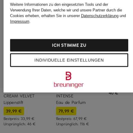
Weitere Informationen zu den eingesetzten Tools und der
Verwendung Ihrer Daten, welche wir und unsere Partner durch die
Cookies erheben, erhalten Sie in unserer
Datenschutzerklärung
und
Impressum
.
ICH STIMME ZU
INDIVIDUELLE EINSTELLUNGEN
BOBBI BR
+Aktionsrabatt
+Aktionsrabatt
LIP PENCIL
GIVENCHY
Chloé Fragrances
Lipliner
LE ROUGE INTERDIT
ROSE NATURELLE
40 €
CREAM VELVET
INTENSE
Lippenstift
Eau de Parfum
39,99 €
79,99 €
Bestpreis:
33,99 €
Bestpreis:
67,99 €
Ursprünglich:
46 €
Ursprünglich:
116 €