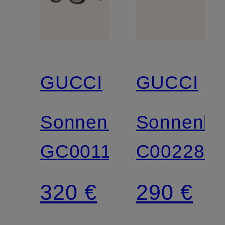
GUCCI
GUCCI
Sonnenbrille
Sonnenbri
GC001150
C002287
320 €
290 €