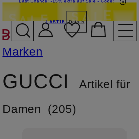
20€-Willkommensgutschein mit Beyond sichern
Last Chance: -15% extra auf Sale
- Code:
LAST15
Details
ZUM HAUPTINHALT ÜBE
Marken
GUCCI
Artikel für
Damen
205