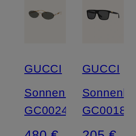
GUCCI
GUCCI
Sonnenbrille
Sonnenbri
GC002456
GC00185
480 €
205 €