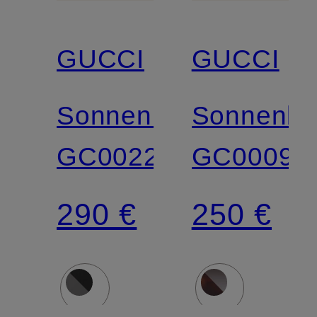
GUCCI
GUCCI
Sonnenbrille
Sonnenbri
GC002291
GC00097
290 €
250 €