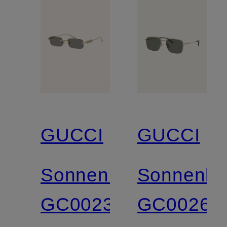
GUCCI
GUCCI
Sonnenbrille
Sonnenbri
GC002368
GC00265