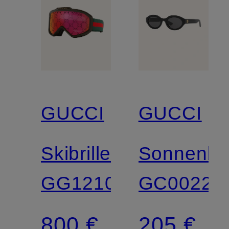
GUCCI
GUCCI
Skibrille
Sonnenbri
GG1210S
GC00227
800 €
205 €