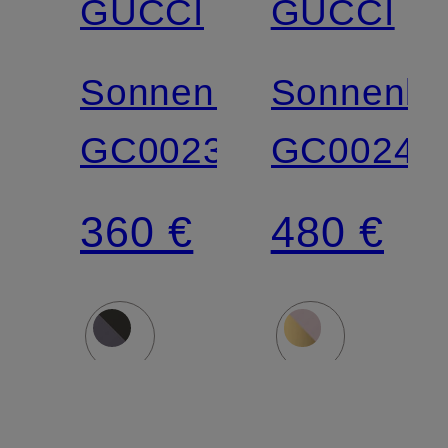
GUCCI
GUCCI
Sonnenbrille
Sonnenbri
GC002315
GC00245
360 €
480 €