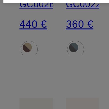
GC002617
GC00221
440 €
360 €