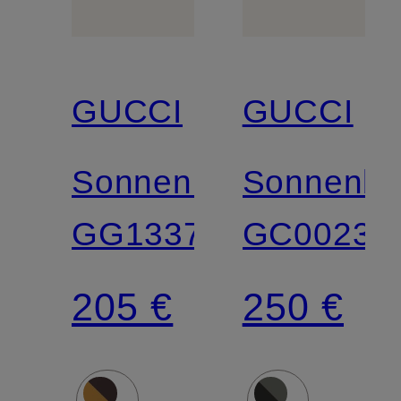
GUCCI
GUCCI
Sonnenbrille
Sonnenbri
GG1337S
GC00237
205 €
250 €