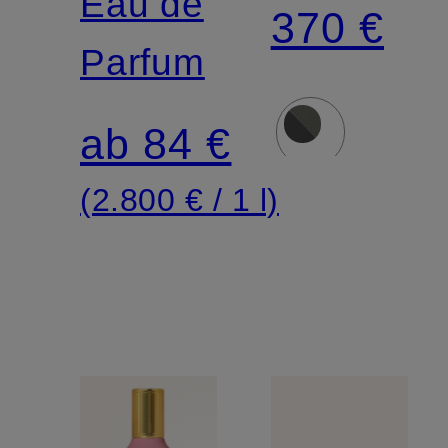
D'ORO
Eau de
370 €
Parfum
ab 84 €
(2.800 € / 1 l)