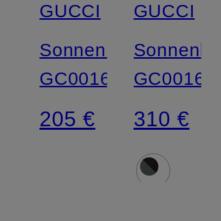
GUCCI
GUCCI
Sonnenbrille
Sonnenbri
GC001665
GC00166
205 €
310 €