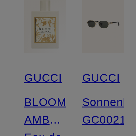
GUCCI
GUCCI
BLOOM
Sonnenbri
AMBROSIA
GC00219