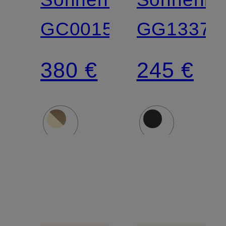
GC001507
GG1337S
380 €
245 €