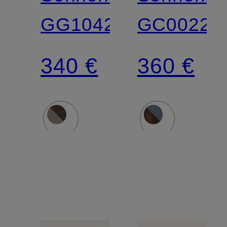
GG1042S
GC00221
340 €
360 €