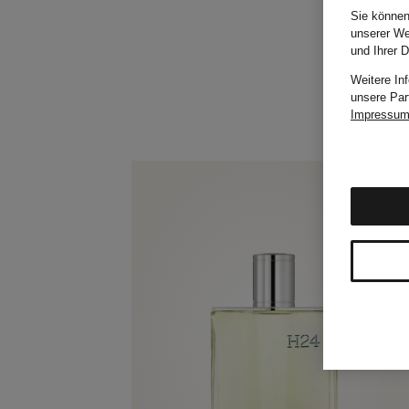
Sie können
unserer We
und Ihrer 
Weitere In
unsere Par
Impressu