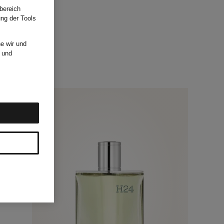
bereich
ung der Tools
e wir und
und