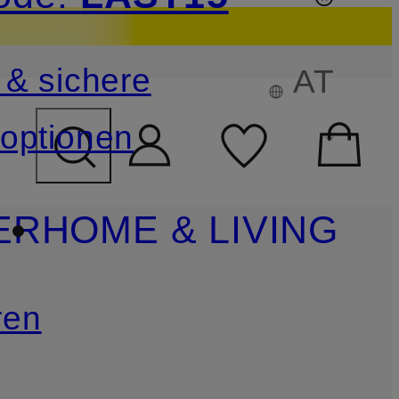
sichern
 & sichere
AT
FELD ÜBERSPRINGEN
optionen
ER
HOME & LIVING
ren