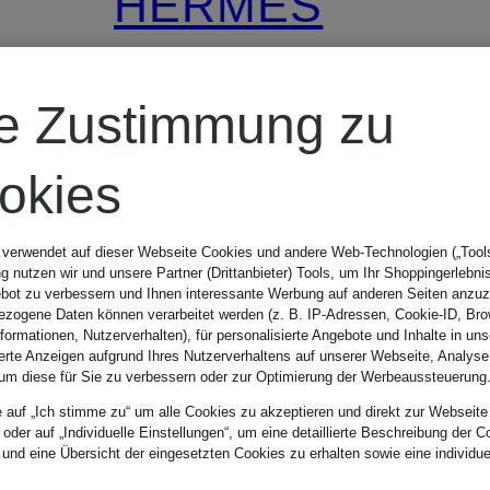
HERMÈS
H24
re Zustimmung zu
Erfrischender
okies
r
Deospray
 verwendet auf dieser Webseite Cookies und andere Web-Technologien („Tools“
 nutzen wir und unsere Partner (Drittanbieter) Tools, um Ihr Shoppingerlebni
bot zu verbessern und Ihnen interessante Werbung auf anderen Seiten anzuz
45 €
zogene Daten können verarbeitet werden (z. B. IP-Adressen, Cookie-ID, Bro
nformationen, Nutzerverhalten), für personalisierte Angebote und Inhalte in u
ierte Anzeigen aufgrund Ihres Nutzerverhaltens auf unserer Webseite, Analyse
um diese für Sie zu verbessern oder zur Optimierung der Werbeaussteuerung
(300 € / 1 l)
e auf „Ich stimme zu“ um alle Cookies zu akzeptieren und direkt zur Webseite
 oder auf „Individuelle Einstellungen“, um eine detaillierte Beschreibung der C
 und eine Übersicht der eingesetzten Cookies zu erhalten sowie eine individu