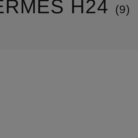
ERMÈS H24
9