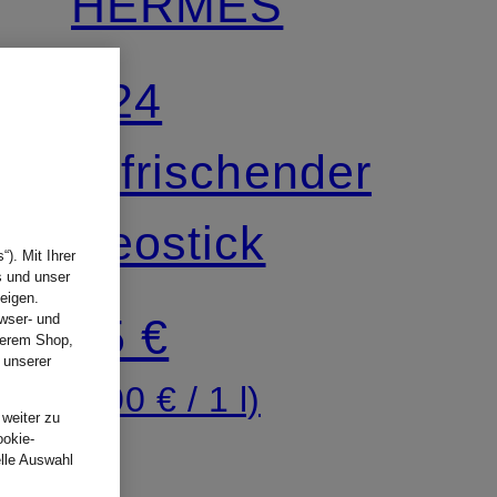
HERMÈS
H24
Erfrischender
Deostick
). Mit Ihrer
s und unser
eigen.
45 €
wser- und
nserem Shop,
 unserer
.
(600 € / 1 l)
 weiter zu
ookie-
elle Auswahl