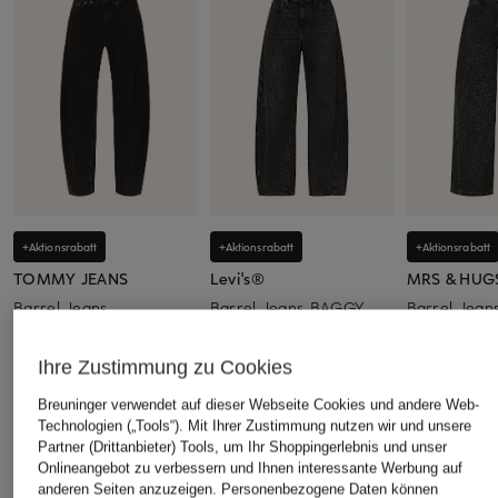
+Aktionsrabatt
+Aktionsrabatt
+Aktionsrabatt
TOMMY JEANS
Levi's®
MRS & HUG
Barrel Jeans
Barrel Jeans BAGGY
Barrel Jean
DAD Loose Fit
84,99 €
39,99 €
109,99 €
Ihre Zustimmung zu Cookies
Bestpreis:
67,49 €
Bestpreis:
33,
Ursprünglich:
119,99 €
Ursprünglich:
Bestpreis:
89,99 €
Breuninger verwendet auf dieser Webseite Cookies und andere Web-
Ursprünglich:
119,99 €
Technologien („Tools“). Mit Ihrer Zustimmung nutzen wir und unsere
Partner (Drittanbieter) Tools, um Ihr Shoppingerlebnis und unser
Onlineangebot zu verbessern und Ihnen interessante Werbung auf
ÄHNLICHE ARTIKEL ENTDECKEN
anderen Seiten anzuzeigen. Personenbezogene Daten können