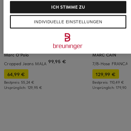
ICH STIMME ZU
INDIVIDUELLE EINSTELLUNGEN
BRAX
+Aktionsrabatt
+Aktionsrabatt
Jeans MARY
Marc O'Polo
MARC CAIN
99,95 €
Cropped Jeans MALA
7/8-Hose FRANCA
64,99 €
129,99 €
Bestpreis:
55,24 €
Bestpreis:
110,49 €
Ursprünglich:
129,95 €
Ursprünglich:
179,90 €