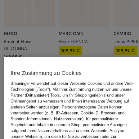
HUGO
MARC CAIN
CAMBIO
Bootcut-Hose
Hose FRANCA
Jeans PIPER
HILOTINNA
109,99 €
109,99 €
169,95 €
Bestpreis:
93,49 €
Bestpreis:
93,
Ursprünglich:
199,90 €
Ursprünglich:
Ihre Zustimmung zu Cookies
Breuninger verwendet auf dieser Webseite Cookies und andere Web-
ÄHNLICHE ARTIKEL ENTDECKEN
Technologien („Tools“). Mit Ihrer Zustimmung nutzen wir und unsere
Partner (Drittanbieter) Tools, um Ihr Shoppingerlebnis und unser
Onlineangebot zu verbessern und Ihnen interessante Werbung auf
anderen Seiten anzuzeigen. Personenbezogene Daten können
verarbeitet werden (z. B. IP-Adressen, Cookie-ID, Browser- und
Standort-Informationen, Nutzerverhalten), für personalisierte
Angebote und Inhalte in unserem Shop, personalisierte Anzeigen
aufgrund Ihres Nutzerverhaltens auf unserer Webseite, Analyse
unserer Webseite, um diese für Sie zu verbessern oder zur