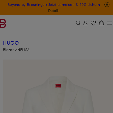
Nur in der App: -10 € auf digitale Geschenkkarten
Beyond by Breuninger: Jetzt anmelden & 20€ sichern
ZUM HAUPTINHALT ÜBERSPRINGEN
ZUM SUCHFELD ÜBERSPRINGE
GESCHENK20
Details
HUGO
Blazer ANELISA