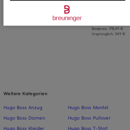
MOS MOSH
CIRCOLO 1901
BOSS
Blazer MMBLAKE
Cordblazer
Blazer JOCALUAH
199,99 €
379,99 €
209,99 €
Bestpreis:
178,49 €
Ursprünglich:
349 €
Weitere Kategorien
Hugo Boss Anzug
Hugo Boss Mantel
Hugo Boss Damen
Hugo Boss Pullover
Hugo Boss Kleider
Hugo Boss T-Shirt