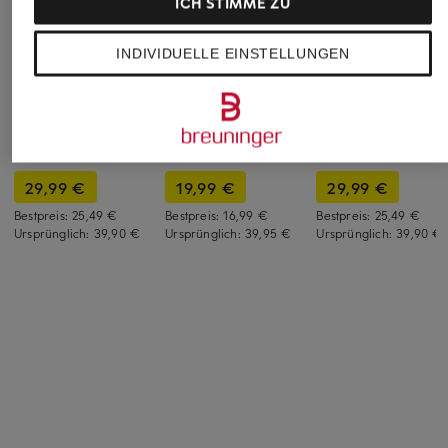
ICH STIMME ZU
INDIVIDUELLE EINSTELLUNGEN
+Aktionsrabatt
+Aktionsrabatt
+Aktionsrabatt
Barbour
Marc O'Polo
Barbour
Cap CASCADE
Cap
Cap CASCADE
29,99 €
19,99 €
29,99 €
Bestpreis:
25,49 €
Bestpreis:
16,99 €
Bestpreis:
25,49 €
Ursprünglich:
39,90 €
Ursprünglich:
39,95 €
Ursprünglich:
39,90 €