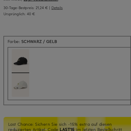
30-Tage-Bestpreis:
21,24 €
|
Details
Ursprünglich:
40 €
Farbe:
SCHWARZ / GELB
Last Chance: Sichern Sie sich -15% extra auf diesen
reduzierten Artikel. Code
LAST15
im letzten Bestellschritt