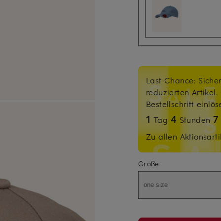
Last Chance: Sicher
reduzierten Artikel
Bestellschritt einlö
1
4
Tag
Stunden
Zu allen Aktionsarti
Größe
one size