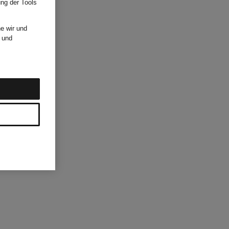
ung der Tools
e wir und
und