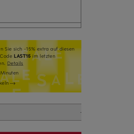
n Sie sich -15% extra auf diesen
. Code
LAST15
im letzten
sen.
Details
7
Minuten
keln