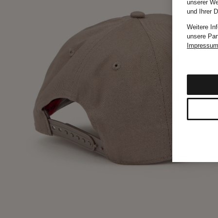
unserer We
und Ihrer 
Weitere In
unsere Par
Impressu