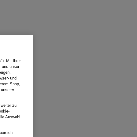
). Mit Ihrer
s und unser
eigen.
wser- und
nserem Shop,
 unserer
.
 weiter zu
ookie-
elle Auswahl
bereich