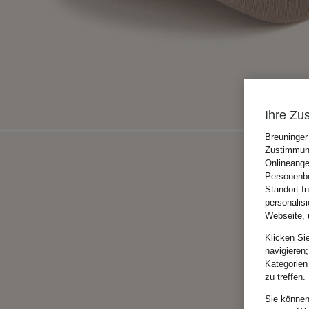
Ihre Zu
Breuninger
Zustimmung
Onlineange
Personenbe
Standort-I
personalis
Webseite, 
Klicken Si
navigieren;
Kategorien
zu treffen.
Sie können