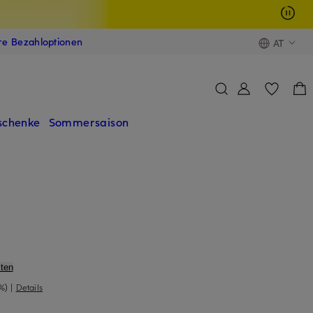
ere Bezahloptionen
AT
schenke
Sommersaison
ten
%)
|
Details