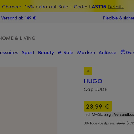
t Chance: -15% extra auf Sale
€-Willkommensgutschein mit Beyond sichern
- Code:
LAST15
Details
N
s Versand ab 149 €
Flexible & sich
HOME & LIVING
essoires
Sport
Beauty
% Sale
Marken
Anlässe
Ge
HUGO
Cap JUDE
23,99 €
inkl. MwSt.,
zzgl. Versandkos
30-Tage-Bestpreis:
35 €
(-31