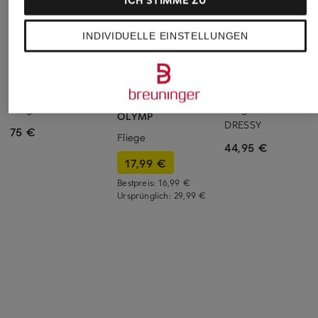
INDIVIDUELLE EINSTELLUNGEN
REISS
HUGO
+Aktionsrabatt
Fliege
Fliege BOW TIE
OLYMP
DRESSY
75 €
Fliege
44,95 €
17,99 €
Bestpreis:
16,99 €
Ursprünglich:
29,99 €