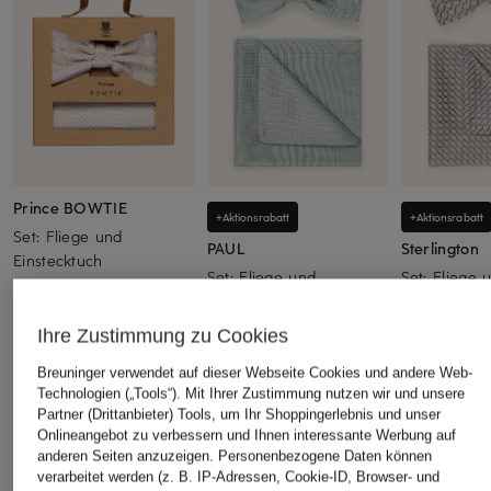
Prince BOWTIE
+Aktionsrabatt
+Aktionsrabatt
Set: Fliege und
PAUL
Sterlington
Einstecktuch
Set: Fliege und
Set: Fliege 
49,99 €
Einstecktuch
Einstecktuch
36,99 €
47,99 €
Ihre Zustimmung zu Cookies
Bestpreis:
31,44 €
Bestpreis:
40,
Breuninger verwendet auf dieser Webseite Cookies und andere Web-
Ursprünglich:
49,99 €
Ursprünglich:
Technologien („Tools“). Mit Ihrer Zustimmung nutzen wir und unsere
Partner (Drittanbieter) Tools, um Ihr Shoppingerlebnis und unser
Onlineangebot zu verbessern und Ihnen interessante Werbung auf
ÄHNLICHE ARTIKEL ENTDECKEN
anderen Seiten anzuzeigen. Personenbezogene Daten können
verarbeitet werden (z. B. IP-Adressen, Cookie-ID, Browser- und