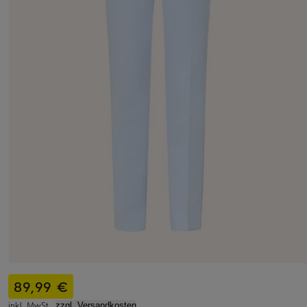
89,99 €
inkl. MwSt.,
zzgl. Versandkosten