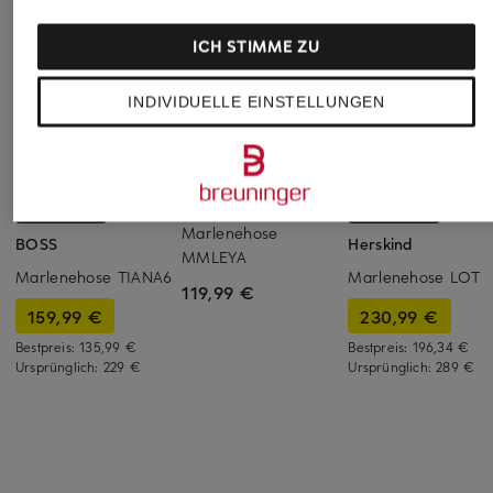
ICH STIMME ZU
INDIVIDUELLE EINSTELLUNGEN
MOS MOSH
+Aktionsrabatt
+Aktionsrabatt
Marlenehose
BOSS
Herskind
MMLEYA
Marlenehose TIANA6
Marlenehose LOTU
119,99 €
159,99 €
230,99 €
Bestpreis:
135,99 €
Bestpreis:
196,34 €
Ursprünglich:
229 €
Ursprünglich:
289 €