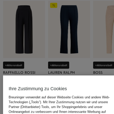
+Aktionsrabatt
+Aktionsrabatt
+Aktionsrabatt
RAFFAELLO ROSSI
LAUREN RALPH
BOSS
LAUREN
Marlenehose ABETA
7/8-Hose TA
7/8-Hose
99,99 €
158,99 €
Ihre Zustimmung zu Cookies
99,99 €
Bestpreis:
84,99 €
Bestpreis:
114,
Breuninger verwendet auf dieser Webseite Cookies und andere Web-
Ursprünglich:
149,99 €
Ursprünglich:
Bestpreis:
195 €
Technologien („Tools“). Mit Ihrer Zustimmung nutzen wir und unsere
Partner (Drittanbieter) Tools, um Ihr Shoppingerlebnis und unser
Onlineangebot zu verbessern und Ihnen interessante Werbung auf