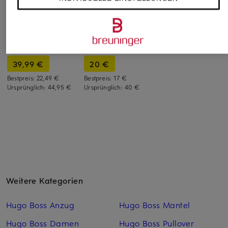
+Aktionsrabatt
+Aktionsrabatt
LAUREN
HUGO
SKIMS
Schlafshorts
Lounge-Shorts
Lounge-Shorts
59 €
SIGNATURE
BOYFRIEND
39,99 €
20 €
Bestpreis:
22,49 €
Bestpreis:
17 €
Ursprünglich:
44,95 €
Ursprünglich:
40 €
Weitere Kategorien
Hugo Boss Anzug
Hugo Boss Mantel
Hugo Boss Damen
Hugo Boss Pullover