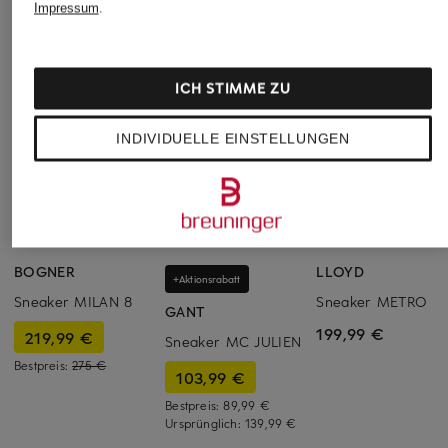
Impressum
.
ICH STIMME ZU
INDIVIDUELLE EINSTELLUNGEN
BOGNER
LLOYD
+Aktionsrabatt
Sneaker MILAN 8
Sneaker METRO
GANT
199,99 €
219,99 €
Sneaker MC JULIEN
Bestpreis:
275 €
103,99 €
Bestpreis:
89,99 €
Ursprünglich:
139,99 €