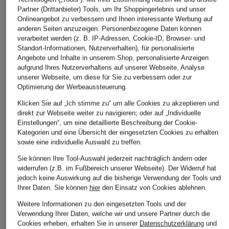
Bestpreis:
107,99 €
Bestpreis:
89,24 €
Bestpreis:
93,
Partner (Drittanbieter) Tools, um Ihr Shoppingerlebnis und unser
Ursprünglich:
160 €
Ursprünglich:
150 €
Ursprünglich:
Onlineangebot zu verbessern und Ihnen interessante Werbung auf
anderen Seiten anzuzeigen. Personenbezogene Daten können
verarbeitet werden (z. B. IP-Adressen, Cookie-ID, Browser- und
Standort-Informationen, Nutzerverhalten), für personalisierte
ÄHNLICHE ARTIKEL ENTDECKEN
Angebote und Inhalte in unserem Shop, personalisierte Anzeigen
aufgrund Ihres Nutzerverhaltens auf unserer Webseite, Analyse
unserer Webseite, um diese für Sie zu verbessern oder zur
Optimierung der Werbeaussteuerung.
Klicken Sie auf „Ich stimme zu“ um alle Cookies zu akzeptieren und
direkt zur Webseite weiter zu navigieren; oder auf „Individuelle
Einstellungen“, um eine detaillierte Beschreibung der Cookie-
Kategorien und eine Übersicht der eingesetzten Cookies zu erhalten
sowie eine individuelle Auswahl zu treffen.
Sie können Ihre Tool-Auswahl jederzeit nachträglich ändern oder
widerrufen (z.B. im Fußbereich unserer Webseite). Der Widerruf hat
jedoch keine Auswirkung auf die bisherige Verwendung der Tools und
Ihrer Daten.
Sie können
hier
den Einsatz von Cookies ablehnen.
Weitere Informationen zu den eingesetzten Tools und der
Verwendung Ihrer Daten, welche wir und unsere Partner durch die
Cookies erheben, erhalten Sie in unserer
Datenschutzerklärung
und