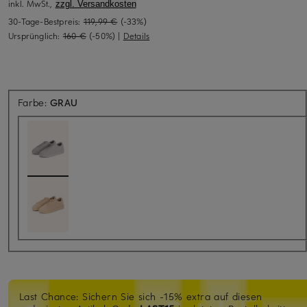
inkl. MwSt.,
zzgl. Versandkosten
30-Tage-Bestpreis:
119,99 €
(-33%)
Ursprünglich:
160 €
(-50%)
|
Details
Farbe:
GRAU
Last Chance: Sichern Sie sich -15% extra auf diesen