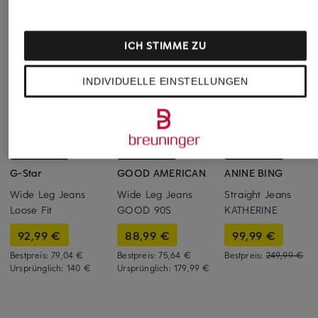
ICH STIMME ZU
INDIVIDUELLE EINSTELLUNGEN
+Aktionsrabatt
+Aktionsrabatt
+Aktionsrabatt
G-Star
GOOD AMERICAN
ANINE BING
Wide Leg Jeans
Wide Leg Jeans
Straight Jeans
Loose Fit
GOOD 90S
KATHERINE
92,99 €
88,99 €
99,99 €
Bestpreis:
79,04 €
Bestpreis:
75,64 €
Bestpreis:
249,99 €
Ursprünglich:
140 €
Ursprünglich:
179,99 €