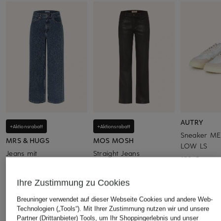
AUTRY
+Aktionsrabatt
+Aktionsrabatt
Sneaker ME
MRS & HUGS
MOS MOSH
LOW LS
Jeans mit
Straight Jeans
180 €
Schmucksteinen
MMCARLA NAOMI
49,99 €
89,99 €
Ihre Zustimmung zu Cookies
Bestpreis:
42,49 €
Bestpreis:
72,24 €
Breuninger verwendet auf dieser Webseite Cookies und andere Web-
Ursprünglich:
149,99 €
Ursprünglich:
149,99 €
Technologien („Tools“). Mit Ihrer Zustimmung nutzen wir und unsere
Partner (Drittanbieter) Tools, um Ihr Shoppingerlebnis und unser