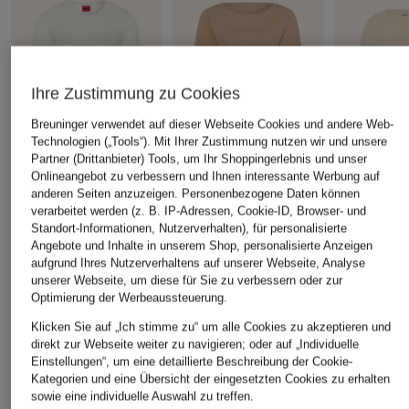
Ihre Zustimmung zu Cookies
Breuninger verwendet auf dieser Webseite Cookies und andere Web-
Technologien („Tools“). Mit Ihrer Zustimmung nutzen wir und unsere
Partner (Drittanbieter) Tools, um Ihr Shoppingerlebnis und unser
Onlineangebot zu verbessern und Ihnen interessante Werbung auf
HUGO
anderen Seiten anzuzeigen. Personenbezogene Daten können
+Aktionsrabatt
+Aktionsrabatt
verarbeitet werden (z. B. IP-Adressen, Cookie-ID, Browser- und
T-Shirt DARNELIA
MARC CAIN
Marc O'Pol
Standort-Informationen, Nutzerverhalten), für personalisierte
59,99 €
Angebote und Inhalte in unserem Shop, personalisierte Anzeigen
Shirt mit 3/4-Arm
T-Shirt
aufgrund Ihres Nutzerverhaltens auf unserer Webseite, Analyse
96,99 €
29,99 €
unserer Webseite, um diese für Sie zu verbessern oder zur
Bestpreis:
82,44 €
Bestpreis:
59,
Optimierung der Werbeaussteuerung.
Ursprünglich:
129,90 €
Klicken Sie auf „Ich stimme zu“ um alle Cookies zu akzeptieren und
direkt zur Webseite weiter zu navigieren; oder auf „Individuelle
Einstellungen“, um eine detaillierte Beschreibung der Cookie-
Kategorien und eine Übersicht der eingesetzten Cookies zu erhalten
ÄHNLICHE ARTIKEL ENTDECKEN
sowie eine individuelle Auswahl zu treffen.