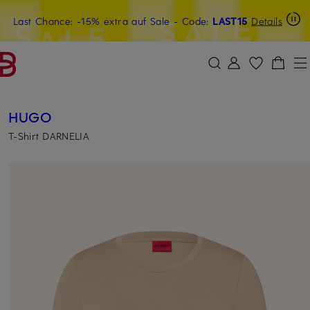
Last Chance: -15% extra auf Sale
20€-Willkommensgutschein mit Beyond sichern
- Code:
LAST15
Details
ZUM HAUPTINHALT ÜBERSPRINGEN
ZUM SUCHFELD ÜBERSPRINGE
HUGO
T-Shirt DARNELIA