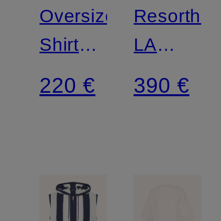
Oversized-
Resorthe
Shirt
LA
LE T-
CHEMISE
220 €
390 €
SHIRT
JEAN
ATELIER
Comfort
Fit