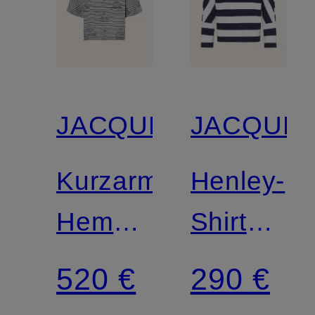
JACQUEMUS
JACQUE
Kurzarm-
Henley-
Hemd
Shirt
LA
LE
520 €
290 €
CHEMISE
TSHIRT