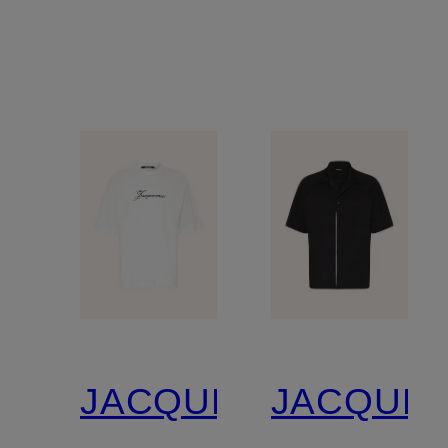
PLAGE
MARINIE
Comfort
ML
Fit
JACQUEMUS
JACQUE