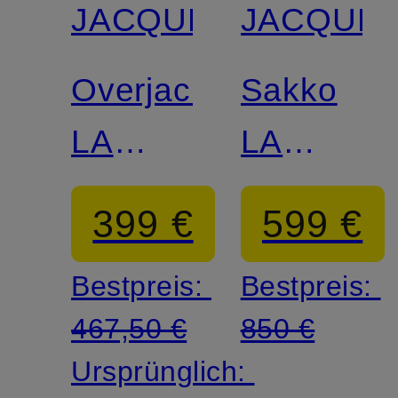
JACQUEMUS
JACQUE
Overjacket
Sakko
LA
LA
VESTE
VESTE
399 €
599 €
PASTRO
BASTIDE
Bestpreis:
Bestpreis:
mit
Extra
467,50 €
850 €
Leinen
Slim Fit
Ursprünglich: