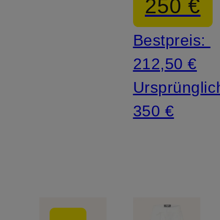
250 €
MOISSO
Bestpreis:
212,50 €
Ursprünglic
350 €