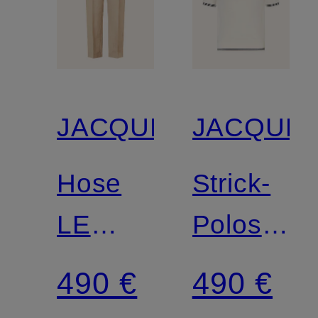
JACQUEMUS
JACQUE
Hose
Strick-
LE
Poloshirt
PANTALON
LE
490 €
490 €
CROISIERE
POLO