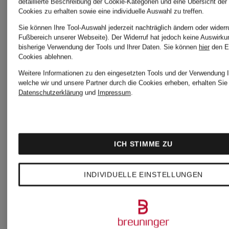
LA
detaillierte Beschreibung der Cookie-Kategorien und eine Übersicht der
Cookies zu erhalten sowie eine individuelle Auswahl zu treffen.
Sie können Ihre Tool-Auswahl jederzeit nachträglich ändern oder widerr
JUPE
Fußbereich unserer Webseite). Der Widerruf hat jedoch keine Auswirku
350 €
bisherige Verwendung der Tools und Ihrer Daten.
Sie können
hier
den E
Cookies ablehnen.
PAREO
Weitere Informationen zu den eingesetzten Tools und der Verwendung I
welche wir und unsere Partner durch die Cookies erheben, erhalten Sie 
Bestpreis:
Datenschutzerklärung
und
Impressum
.
297,50 €
Ursprünglich:
ICH STIMME ZU
450 €
INDIVIDUELLE EINSTELLUNGEN