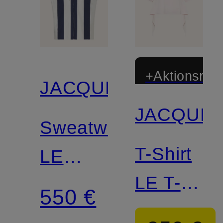
+Aktionsraba
JACQUEMUS
JACQUE
Sweatweste
T-Shirt
LE
LE T-
GILET
550 €
SHIRT
MARINIERE