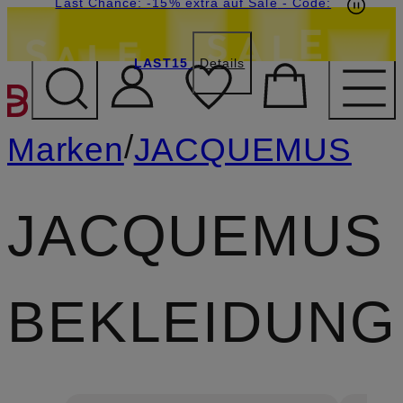
20€-Willkommensgutschein mit Beyond sichern
Last Chance: -15% extra auf Sale
- Code:
LAST15
Details
ZUM HAUPTINHALT ÜBE
/
Marken
JACQUEMUS
JACQUEMUS
BEKLEIDUNG