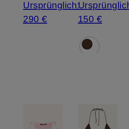
Ursprünglich:
Ursprünglic
290 €
150 €