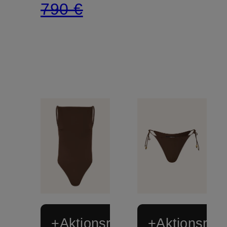
mit
790 €
Leinen
+Aktionsrabatt
+Aktionsraba