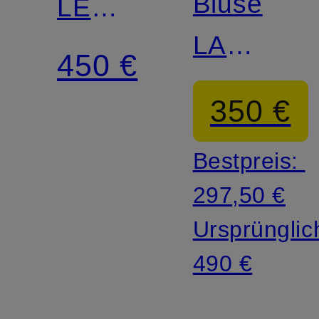
Bluse
LE
LA
BERMUDA
450 €
CHEMISE
PLAYA
350 €
MOISSO
mit
Bestpreis:
Rüschen
297,50 €
Ursprünglic
490 €