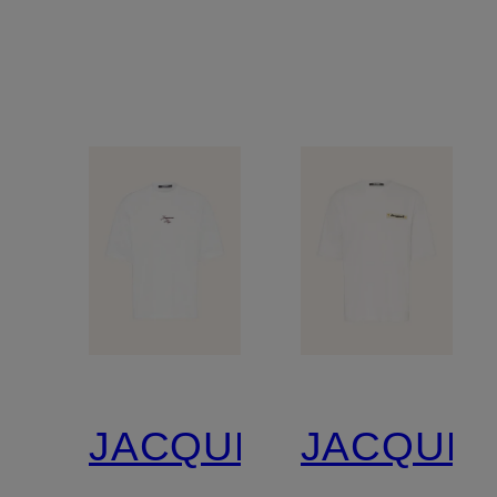
mit
VOILIER
Leinen
mit
Seide
JACQUEMUS
JACQUE