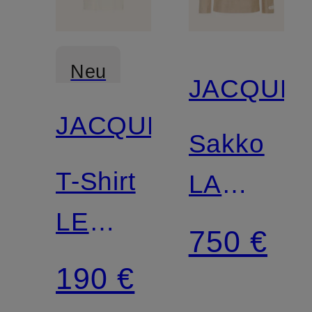
Neu
JACQUE
JACQUEMUS
Sakko
T-Shirt
LA
LE
VESTE
750 €
TSHIRT
MELO
190 €
PALMIER
mit