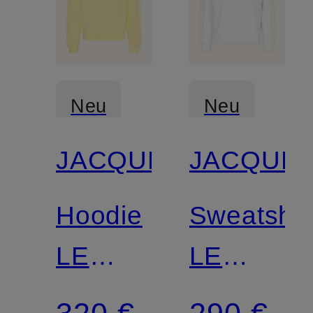
Neu
Neu
JACQUEMUS
JACQUE
Hoodie
Sweatshir
LE
LE
HOODIE
SWEATSH