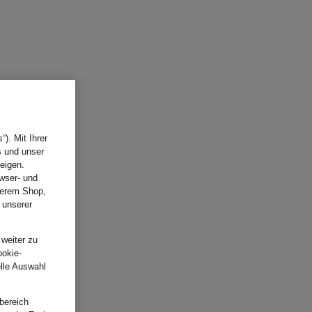
). Mit Ihrer
s und unser
eigen.
wser- und
nserem Shop,
 unserer
.
 weiter zu
ookie-
elle Auswahl
bereich