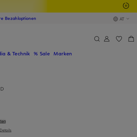
ere Bezahloptionen
AT
ia & Technik
% Sale
Marken
ID
ten
Details