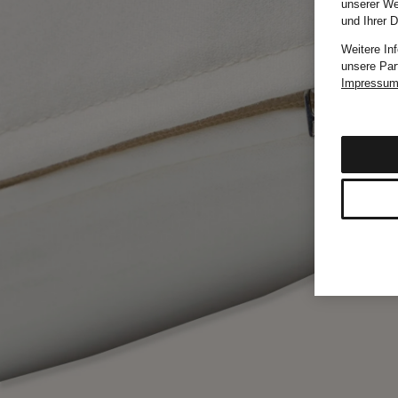
unserer We
und Ihrer 
Weitere In
unsere Par
Impressu