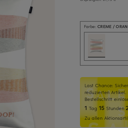
Farbe:
CREME / ORAN
Last Chance: Sicher
reduzierten Artikel
Bestellschritt einlö
1
15
Tag
Stunden
Zu allen Aktionsarti