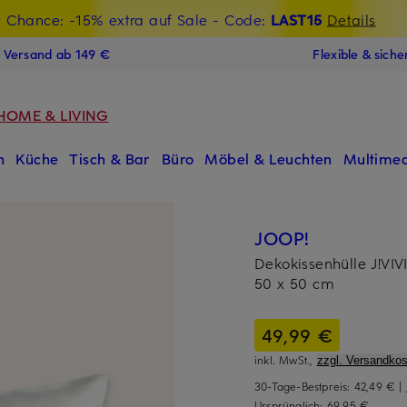
t Chance: -15% extra auf Sale
€-Willkommensgutschein mit Beyond sichern
- Code:
LAST15
Details
N
s Versand ab 149 €
Flexible & sich
HOME & LIVING
n
Küche
Tisch & Bar
Büro
Möbel & Leuchten
Multimed
JOOP!
Dekokissenhülle J!VIV
50 x 50 cm
49,99 €
inkl. MwSt.,
zzgl. Versandkos
30-Tage-Bestpreis:
42,49 €
|
Ursprünglich:
69,95 €