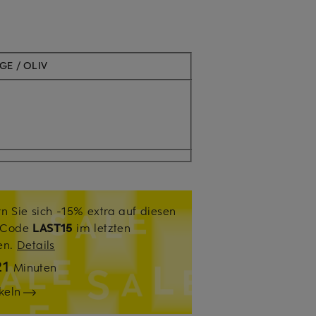
GE / OLIV
n Sie sich -15% extra auf diesen
. Code
LAST15
im letzten
sen.
Details
21
Minuten
keln