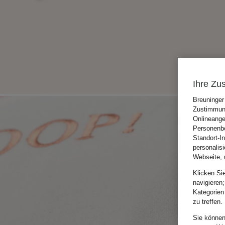
Ihre Zu
Breuninger
Zustimmung
Onlineange
Personenbe
Standort-I
personalis
Webseite, 
Klicken Si
navigieren;
Kategorien
zu treffen.
Sie können