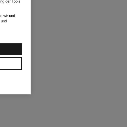
ung der Tools
e wir und
und