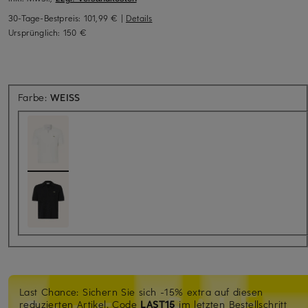
30-Tage-Bestpreis:
101,99 €
|
Details
Ursprünglich:
150 €
Farbe:
WEISS
Last Chance: Sichern Sie sich -15% extra auf diesen
reduzierten Artikel. Code
LAST15
im letzten Bestellschritt