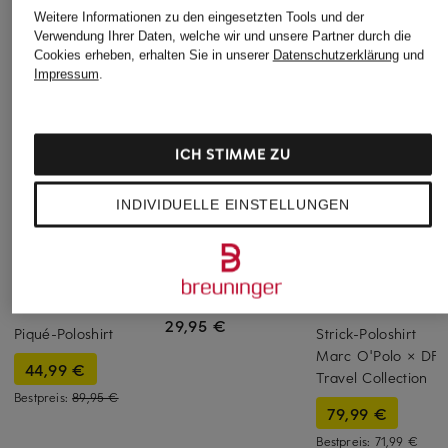
Weitere Informationen zu den eingesetzten Tools und der
Verwendung Ihrer Daten, welche wir und unsere Partner durch die
Cookies erheben, erhalten Sie in unserer
Datenschutzerklärung
und
Impressum
.
ICH STIMME ZU
INDIVIDUELLE EINSTELLUNGEN
Marc O'Polo
+Aktionsrabatt
+Aktionsrabatt
T-Shirt
MAERZ MUENCHEN
Marc O'Polo
29,95 €
Piqué-Poloshirt
Strick-Poloshirt
Marc O'Polo × DF
44,99 €
Travel Collection
Bestpreis:
89,95 €
79,99 €
Bestpreis:
71,99 €