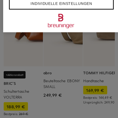
INDIVIDUELLE EINSTELLUNGEN
abro
TOMMY HILFIGER
+Aktionsrabatt
Beuteltasche EBONY
Handtasche
BRIC'S
SMALL
169,99 €
Schultertasche
249,99 €
VOLTERRA
Bestpreis:
144,49 €
Ursprünglich:
249,90 
188,99 €
Bestpreis:
269 €