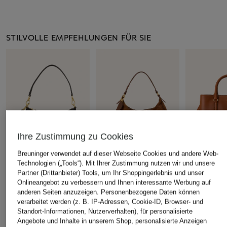
STILVOLLE EMPFEHLUNGEN FÜR SIE
Ihre Zustimmung zu Cookies
Breuninger verwendet auf dieser Webseite Cookies und andere Web-
Technologien („Tools“). Mit Ihrer Zustimmung nutzen wir und unsere
LAUREN RALPH
LAUREN RA
Partner (Drittanbieter) Tools, um Ihr Shoppingerlebnis und unser
+Aktionsrabatt
Onlineangebot zu verbessern und Ihnen interessante Werbung auf
LAUREN
LAUREN
TED BAKER
anderen Seiten anzuzeigen. Personenbezogene Daten können
Saffiano-
Handtasch
verarbeitet werden (z. B. IP-Adressen, Cookie-ID, Browser- und
Handtasche SAMIYRA
Umhängetasche DANNI
395 €
Standort-Informationen, Nutzerverhalten), für personalisierte
179,99 €
26
Angebote und Inhalte in unserem Shop, personalisierte Anzeigen