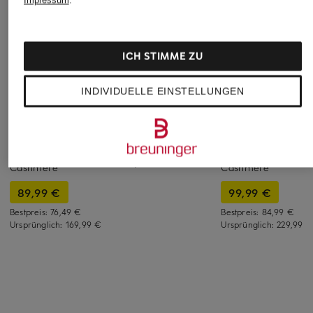
Impressum
.
ICH STIMME ZU
INDIVIDUELLE EINSTELLUNGEN
ANINE BING
+Aktionsrabatt
+Aktionsrabatt
Pullover SYDNEY mit
darling harbour
lilienfels
Alpaka
Strickjacke mit
Strickjacke mit
399,99 €
Cashmere
Cashmere
89,99 €
99,99 €
Bestpreis:
76,49 €
Bestpreis:
84,99 €
Ursprünglich:
169,99 €
Ursprünglich:
229,99 €