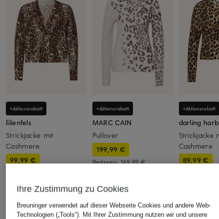
+Aktionsrabatt
+Aktionsrabatt
+Aktionsrabatt
lilienfels
MARC CAIN
darling har
Strickjacke mit
Pullover
Strickjacke 
Cashmere
Cashmere
199,99 €
99,99 €
89,99 €
Bestpreis:
169,99 €
Ursprünglich:
399 €
Bestpreis:
84,99 €
Bestpreis:
76,
Ursprünglich:
229,99 €
Ursprünglich:
Ihre Zustimmung zu Cookies
Breuninger verwendet auf dieser Webseite Cookies und andere Web-
ÄHNLICHE ARTIKEL ENTDECKEN
Technologien („Tools“). Mit Ihrer Zustimmung nutzen wir und unsere