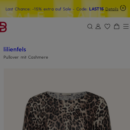
Last Chance: -15% extra auf Sale
20€-Willkommensgutschein mit Beyond sichern
- Code:
LAST15
Details
ZUM HAUPTINHALT ÜBERSPRINGEN
ZUM SUCHFELD ÜBERSPRINGE
lilienfels
Pullover mit Cashmere