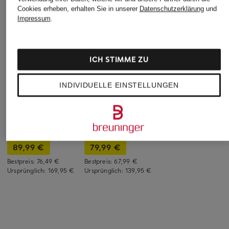
Cookies erheben, erhalten Sie in unserer
Datenschutzerklärung
und
Impressum
.
ICH STIMME ZU
INDIVIDUELLE EINSTELLUNGEN
RAFFAELLO ROSSI
+Aktionsrabatt
+Aktionsrabatt
Jerseyhose RENÉE
MARC AUREL
oui
149,95 €
Marlenehose
Hose
89,99 €
79,99 €
Bestpreis:
76,49 €
Bestpreis:
67,99 €
Ursprünglich:
169,95 €
Ursprünglich:
139,95 €